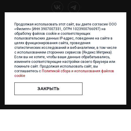
Продолжая использовать этот сайт, вы даете согласие ООО
+7 (4012) 960 898
«Филипп» (ИНН 3907007331, ОГРН 1023900766097) на
обработку файлов cookie и соответствующих
236017 Калининград,
пользовательских данных IP-адрес, поведение на сайте в
ул. Каштановая аллея, 47
целях функционирования сайта, проведения
Телефон: +7 4012 960 898,
статистических исследований и веб-аналитики, в том числе
+7 4012 960 856
с использованием сторонних сервисов (Яндекс.Метрика).
Если вы не хотите, чтобы ваши данные обрабатывались,
Написать нам
измените соответствующие настройки своего браузера или
покиньте сайт. Продолжая использовать сайт, вы
соглашаетесь с
Политикой сбора и использования файлов
cookie
ЗАКРЫТЬ
ООО «ФИЛИПП» © 2013 - 2026. Все права защищены
Разработка и
поддержка