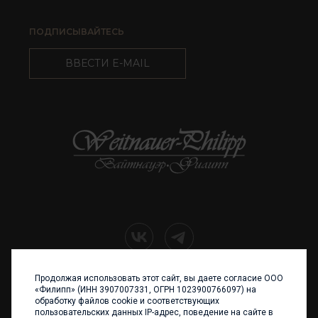
ПОДПИСЫВАЙТЕСЬ
ВВЕСТИ E-MAIL
Продолжая использовать этот сайт, вы даете согласие ООО
+7 (4012) 960 898
«Филипп» (ИНН 3907007331, ОГРН 1023900766097) на
обработку файлов cookie и соответствующих
236017 Калининград,
пользовательских данных IP-адрес, поведение на сайте в
ул. Каштановая аллея, 47