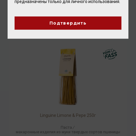
предназначены только для личного использования.
Linguine Nero di Seppia - Tintenfischtinte 250г
Паста
/
макаронные изделия из муки твердых сортов пшеницы
Подтвердить
784.00 ₽
Linguine Limone & Pepe 250г
Паста
/
макаронные изделия из муки твердых сортов пшеницы