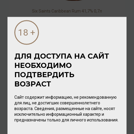
Six Saints Caribbean Rum 41,7% 0,7л
Ром
/
выдержанный
6 272.00 ₽
ДЛЯ ДОСТУПА НА САЙТ
НЕОБХОДИМО
ПОДТВЕРДИТЬ
ВОЗРАСТ
Сайт содержит информацию, не рекомендованную
для лиц, не достигших совершеннолетнего
возраста. Сведения, размещенные на сайте, носят
исключительно информационный характер и
British West Indies XO Rum 43% 0,7л
предназначены только для личного использования.
Ром
/
выдержанный