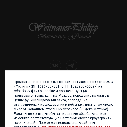
Продолжая использовать этот сайт, вы даете согласие ООО
+7 (4012) 960 898
«Филипп» (ИНН 3907007331, ОГРН 1023900766097) на
обработку файлов cookie и соответствующих
236017 Калининград,
пользовательских данных IP-адрес, поведение на сайте в
ул. Каштановая аллея, 47
целях функционирования сайта, проведения
Телефон: +7 4012 960 898,
статистических исследований и веб-аналитики, в том числе
+7 4012 960 856
с использованием сторонних сервисов (Яндекс.Метрика).
Если вы не хотите, чтобы ваши данные обрабатывались,
Написать нам
измените соответствующие настройки своего браузера или
покиньте сайт. Продолжая использовать сайт, вы