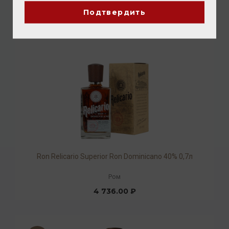
8 640.00 ₽
Подтвердить
Ron Relicario Superior Ron Dominicano 40% 0,7л
Ром
4 736.00 ₽