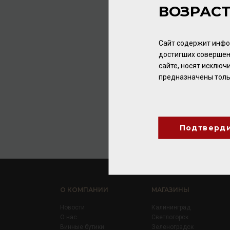
ВОЗРАС
Сайт содержит инфо
достигших совершен
сайте, носят исклю
предназначены толь
Подтверд
О КОМПАНИИ
МАГАЗИНЫ
Новости
Калининград
О нас
Светлогорск
Винные бутики
Зеленоградск