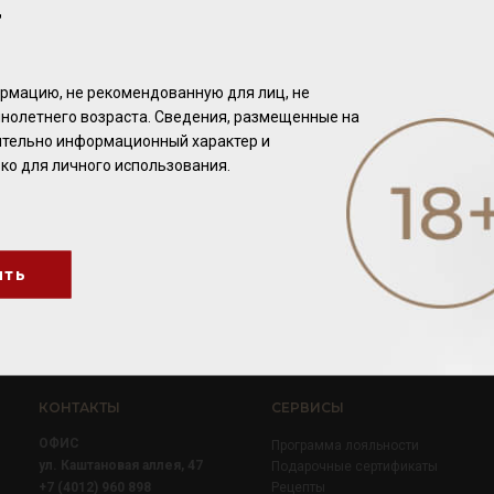
Т
Нажмите здесь
, чтобы продолжить покупки
рмацию, не рекомендованную для лиц, не
нолетнего возраста. Сведения, размещенные на
чительно информационный характер и
ко для личного использования.
ить
КОНТАКТЫ
СЕРВИСЫ
ОФИС
Программа лояльности
ул. Каштановая аллея, 47
Подарочные сертификаты
+7 (4012) 960 898
Рецепты