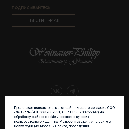
ПОДПИСЫВАЙТЕСЬ
ВВЕСТИ E-MAIL
Продолжая использовать этот сайт, вы даете согласие ООО
+7 (4012) 960 898
«Филипп» (ИНН 3907007331, ОГРН 1023900766097) на
обработку файлов cookie и соответствующих
236017 Калининград,
пользовательских данных IP-адрес, поведение на сайте в
ул. Каштановая аллея, 47
целях функционирования сайта, проведения
Телефон: +7 4012 960 898,