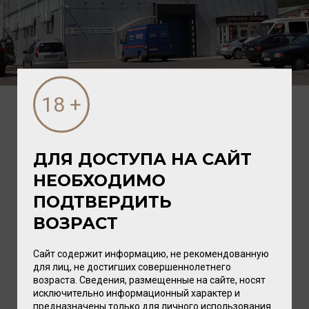
Оптовым покупателем компании «Филипп»
может стать любое российское юридическое
лицо, заключившее клиентский договор с ООО
ДЛЯ ДОСТУПА НА САЙТ
«Филипп», если это не нарушает
НЕОБХОДИМО
дистрибьюторских соглашений с
производителями продукции. Дополнительно
ПОДТВЕРДИТЬ
российское юридическое лицо должно быть
ВОЗРАСТ
держателем соответствующей лицензии, в
случае желания закупать алкогольную
продукцию, импортированную ООО «Филипп».
Сайт содержит информацию, не рекомендованную
для лиц, не достигших совершеннолетнего
возраста. Сведения, размещенные на сайте, носят
исключительно информационный характер и
Компания предлагает оптовым
предназначены только для личного использования.