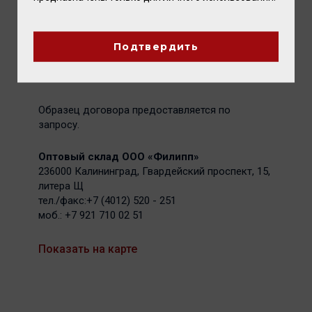
покупателям дифференцированную
систему скидок,
Подтвердить
специальные условия закупки и
доставки.
Образец договора предоставляется по
запросу.
Оптовый склад ООО «Филипп»
236000 Калининград, Гвардейский проспект, 15,
литера Щ
тел./факс:+7 (4012) 520 - 251
моб.: +7 921 710 02 51
Показать на карте