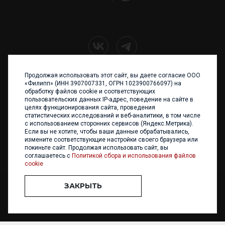
Продолжая использовать этот сайт, вы даете согласие ООО
+7 (4012) 960 898
«Филипп» (ИНН 3907007331, ОГРН 1023900766097) на
обработку файлов cookie и соответствующих
236017 Калининград,
пользовательских данных IP-адрес, поведение на сайте в
ул. Каштановая аллея, 47
целях функционирования сайта, проведения
Телефон: +7 4012 960 898,
статистических исследований и веб-аналитики, в том числе
+7 4012 960 856
с использованием сторонних сервисов (Яндекс.Метрика).
Если вы не хотите, чтобы ваши данные обрабатывались,
Написать нам
измените соответствующие настройки своего браузера или
покиньте сайт. Продолжая использовать сайт, вы
соглашаетесь с
Политикой сбора и использования файлов
cookie
ЗАКРЫТЬ
ООО «ФИЛИПП» © 2013 - 2026. Все права защищены
Разработка и
поддержка