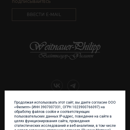
ПОДПИСЫВАЙТЕСЬ
ВВЕСТИ E-MAIL
Продолжая использовать этот сайт, вы даете согласие ООО
+7 (4012) 960 898
«Филипп» (ИНН 3907007331, ОГРН 1023900766097) на
обработку файлов cookie и соответствующих
236017 Калининград,
пользовательских данных IP-адрес, поведение на сайте в
ул. Каштановая аллея, 47
целях функционирования сайта, проведения
Телефон: +7 4012 960 898,
статистических исследований и веб-аналитики, в том числе
+7 4012 960 856