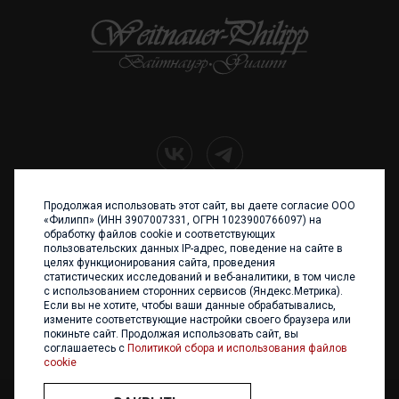
Продолжая использовать этот сайт, вы даете согласие ООО
+7 (4012) 960 898
«Филипп» (ИНН 3907007331, ОГРН 1023900766097) на
обработку файлов cookie и соответствующих
236017 Калининград,
пользовательских данных IP-адрес, поведение на сайте в
ул. Каштановая аллея, 47
целях функционирования сайта, проведения
Телефон: +7 4012 960 898,
статистических исследований и веб-аналитики, в том числе
+7 4012 960 856
с использованием сторонних сервисов (Яндекс.Метрика).
Если вы не хотите, чтобы ваши данные обрабатывались,
Написать нам
измените соответствующие настройки своего браузера или
покиньте сайт. Продолжая использовать сайт, вы
соглашаетесь с
Политикой сбора и использования файлов
cookie