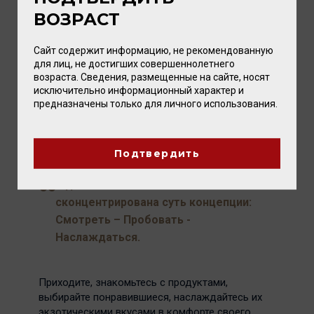
помогут Вам сориентироваться во всем
ВОЗРАСТ
многообразии и бесчисленных комбинациях
масел и уксусов, напитков, гастрономии и
Сайт содержит информацию, не рекомендованную
подобрать то, что нужно именно Вам.
для лиц, не достигших совершеннолетнего
возраста. Сведения, размещенные на сайте, носят
Тут же находится и уютная барная зона,
исключительно информационный характер и
располагающая к вдумчивой дегустации всех
предназначены только для личного использования.
напитков, включая вина из ассортимента
«Вайтнауэр-Филипп».
Подтвердить
В девизе vomFASS
сконцентрирована суть концепции:
Смотреть – Пробовать -
Наслаждаться.
Приходите, знакомьтесь с продуктами,
выбирайте понравившиеся, наслаждайтесь их
экзотическими вкусами в комфорте своего