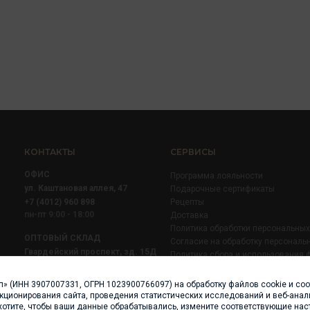
КОНТАКТЫ
СЕРВИСЫ
ОФИС
Программа лояльности
ул. Каштановая аллея, 47
Подарочные сертификаты
+7 (4012) 960 898
Рецепты
пн-пт 9:00 - 18:00
Доставка
Политика обработки персональны
ОПТОВЫЙ СКЛАД
Согласие на обработку персональ
Гвардейский проспект, зд. 15Д
Политика сбора и использования 
+7 (4012) 52 02 51
+7 (921) 710 02 51
п» (ИНН 3907007331, ОГРН 1023900766097) на обработку файлов cookie и со
пн-пт 8:00 - 17:00
нкционирования сайта, проведения статистических исследований и веб-анали
хотите, чтобы ваши данные обрабатывались, измените соответствующие нас