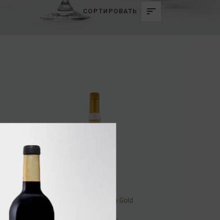
СОРТИРОВАТЬ
Tequila Villa Pancho Gold
38% 0,7л
Текила
/
текила