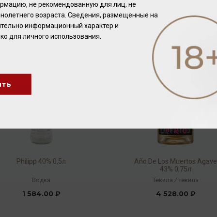
рмацию, не рекомендованную для лиц, не
2 080.00 ₽
2 928.00 ₽
нолетнего возраста. Сведения, размещенные на
чительно информационный характер и
ко для личного использования.
ить
Philipp 40% 0,5л
Año De Los Muertos Agav
43% 0,75л
Водка
Текила
/
текила
1 584.00 ₽
4 528.00 ₽