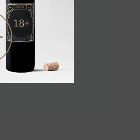
2 432.00 ₽
e