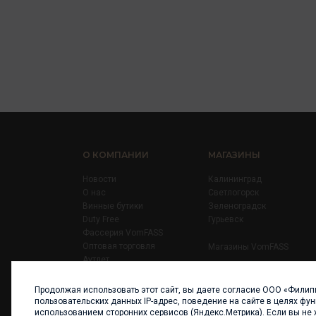
О КОМПАНИИ
МАГАЗИНЫ
Новости
Калининград
О нас
Светлогорск
Винные бутики
Зеленоградск
Duty Free
Гурьевск
Фассерия VomFASS
Оптовая торговля
Магазины VomFASS
Аутлет
Правила
Карьера
Продолжая использовать этот сайт, вы даете согласие ООО «Филип
Контакты
пользовательских данных IP-адрес, поведение на сайте в целях фу
использованием сторонних сервисов (Яндекс.Метрика). Если вы не 