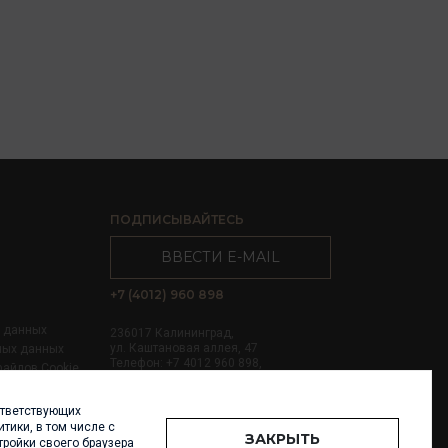
ПОДПИСЫВАЙТЕСЬ
ВВЕСТИ E-MAIL
+7 (4012) 960 898
х данных
236017 Калининград,
ул. Каштановая аллея, 47
ных данных
Телефон: +7 4012 960 898,
файлов Cookie
+7 4012 960 856
ответствующих
Написать нам
тики, в том числе с
ЗАКРЫТЬ
тройки своего браузера