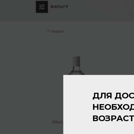
ФИЛЬТР
7 товаров
ДЛЯ ДОС
НЕОБХО
ВОЗРАС
Alba Lupa Organic 40% 1л
Водка