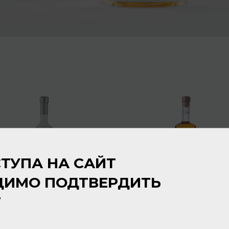
ТУПА НА САЙТ
ДИМО ПОДТВЕРДИТЬ
Т
Negroni Antica Distilleria
Negroni Antica Distilleria
Grappa di Monovitigno
Grappa Barrique Epoca
Prosecco 40% 0,5л
40% 0,7л
Граппа
Граппа