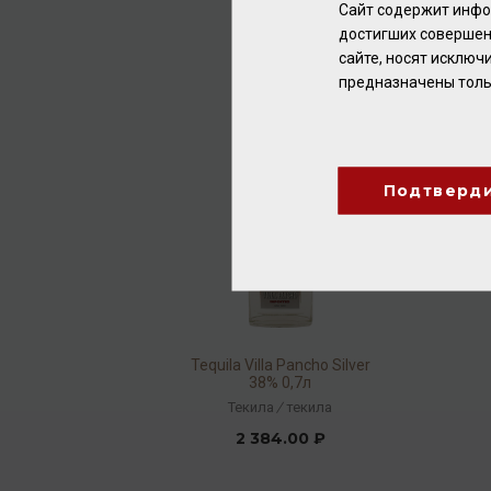
Сайт содержит инфо
2 784.00 ₽
достигших совершен
сайте, носят исклю
предназначены толь
Подтверд
Tequila Villa Pancho Silver
38% 0,7л
Текила
/
текила
2 384.00 ₽