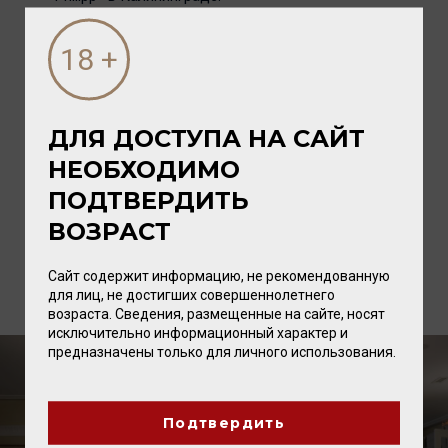
Адрес отеля:
Калининградская область, Багратионовский
район,
пос. Новоселово, Берлинское шоссе, 11к.
ДЛЯ ДОСТУПА НА САЙТ
Показать на карте
НЕОБХОДИМО
Тел:
+7 4012 31-14-15
ПОДТВЕРДИТЬ
parkhotel-philipp.ru
Факс:
+7 4012 31-14-20
ВОЗРАСТ
Сайт содержит информацию, не рекомендованную
для лиц, не достигших совершеннолетнего
возраста. Сведения, размещенные на сайте, носят
исключительно информационный характер и
предназначены только для личного использования.
Подтвердить