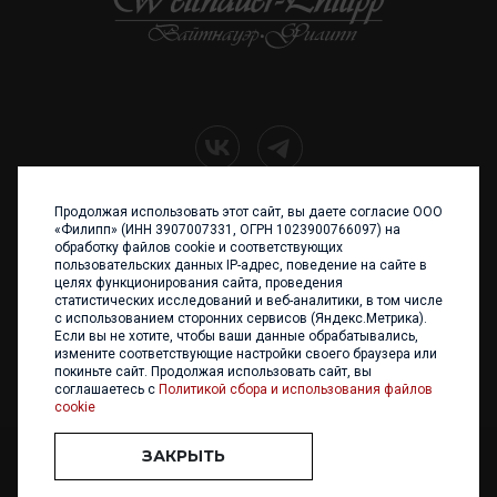
Продолжая использовать этот сайт, вы даете согласие ООО
+7 (4012) 960 898
«Филипп» (ИНН 3907007331, ОГРН 1023900766097) на
обработку файлов cookie и соответствующих
236017 Калининград,
пользовательских данных IP-адрес, поведение на сайте в
ул. Каштановая аллея, 47
целях функционирования сайта, проведения
Телефон: +7 4012 960 898,
статистических исследований и веб-аналитики, в том числе
+7 4012 960 856
с использованием сторонних сервисов (Яндекс.Метрика).
Если вы не хотите, чтобы ваши данные обрабатывались,
Написать нам
измените соответствующие настройки своего браузера или
покиньте сайт. Продолжая использовать сайт, вы
соглашаетесь с
Политикой сбора и использования файлов
cookie
ЗАКРЫТЬ
ООО «ФИЛИПП» © 2013 - 2026. Все права защищены
Разработка и