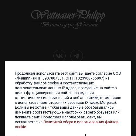
Продолжая использовать этот сайт, вы даете согласие ООО
+7 (4012) 960 898
«Филипп» (ИНН 3907007331, ОГРН 1023900766097) на
обработку файлов cookie и соответствующих
236017 Калининград,
пользовательских данных IP-адрес, поведение на сайте в
ул. Каштановая аллея, 47
целях функционирования сайта, проведения
Телефон: +7 4012 960 898,
статистических исследований и веб-аналитики, в том числе
+7 4012 960 856
с использованием сторонних сервисов (Яндекс.Метрика).
Если вы не хотите, чтобы ваши данные обрабатывались,
Написать нам
измените соответствующие настройки своего браузера или
покиньте сайт. Продолжая использовать сайт, вы
соглашаетесь с
Политикой сбора и использования файлов
cookie