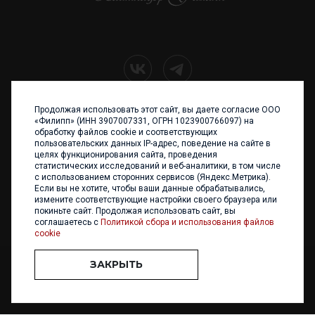
Продолжая использовать этот сайт, вы даете согласие ООО
+7 (4012) 960 898
«Филипп» (ИНН 3907007331, ОГРН 1023900766097) на
обработку файлов cookie и соответствующих
236017 Калининград,
пользовательских данных IP-адрес, поведение на сайте в
ул. Каштановая аллея, 47
целях функционирования сайта, проведения
Телефон: +7 4012 960 898,
статистических исследований и веб-аналитики, в том числе
+7 4012 960 856
с использованием сторонних сервисов (Яндекс.Метрика).
Если вы не хотите, чтобы ваши данные обрабатывались,
Написать нам
измените соответствующие настройки своего браузера или
покиньте сайт. Продолжая использовать сайт, вы
соглашаетесь с
Политикой сбора и использования файлов
cookie
ЗАКРЫТЬ
ООО «ФИЛИПП» © 2013 - 2026. Все права защищены
Разработка и
поддержка