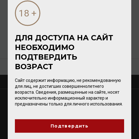
TenutaSant'Antonio Amarone della
Valpolicella DOCG
Тенута Сант Антонио Амароне делла
Вальполичелла ДиОСиДжи
ДЛЯ ДОСТУПА НА САЙТ
Артикул:
000000
Колличество:
10 шт
НЕОБХОДИМО
ПОДТВЕРДИТЬ
ВОЗРАСТ
Сайт содержит информацию, не рекомендованную
О КОМПАНИИ
для лиц, не достигших совершеннолетнего
возраста. Сведения, размещенные на сайте, носят
МАГАЗИНЫ
исключительно информационный характер и
предназначены только для личного использования.
Калининград
Светлогорск
Зеленоградск
Подтвердить
Гурьевск