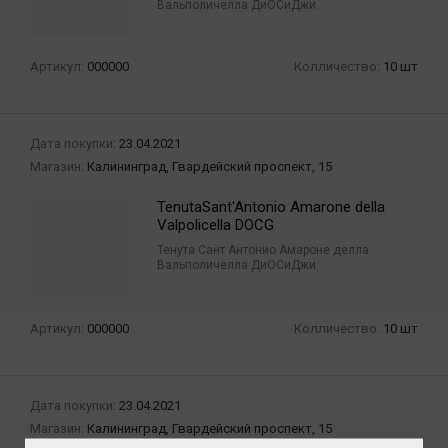
Вальполичелла ДиОСиДжи
Артикул:
000000
Колличество:
10 шт
Дата покупки:
23.04.2021
Магазин:
Калининград, Гвардейский проспект, 15
TenutaSant'Antonio Amarone della
Valpolicella DOCG
Тенута Сант Антонио Амароне делла
Вальполичелла ДиОСиДжи
Артикул:
000000
Колличество:
10 шт
Дата покупки:
23.04.2021
Магазин:
Калининград, Гвардейский проспект, 15