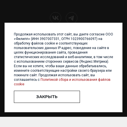
Продолжая использовать этот сайт, вы даете согласие ООО
+7 (4012) 960 898
«Филипп» (ИНН 3907007331, ОГРН 1023900766097) на
обработку файлов cookie и соответствующих
236017 Калининград,
пользовательских данных IP-адрес, поведение на сайте в
ул. Каштановая аллея, 47
целях функционирования сайта, проведения
Телефон: +7 4012 960 898,
статистических исследований и веб-аналитики, в том числе
+7 4012 960 856
с использованием сторонних сервисов (Яндекс.Метрика).
Если вы не хотите, чтобы ваши данные обрабатывались,
Написать нам
измените соответствующие настройки своего браузера или
покиньте сайт. Продолжая использовать сайт, вы
соглашаетесь с
Политикой сбора и использования файлов
cookie
ЗАКРЫТЬ
ООО «ФИЛИПП» © 2013 - 2026. Все права защищены
Разработка и
поддержка