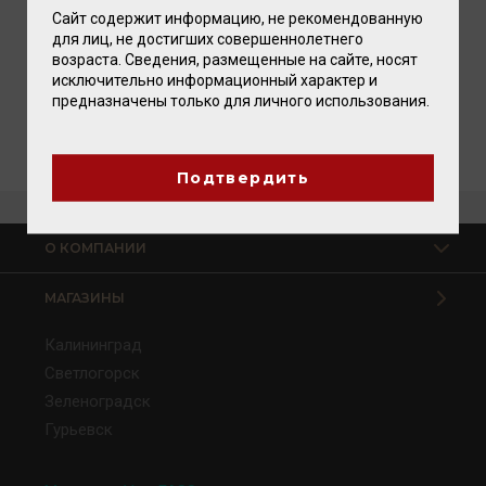
согласие на обработку персональных данных
Сайт содержит информацию, не рекомендованную
для лиц, не достигших совершеннолетнего
Информация по оценке условий труда
возраста. Сведения, размещенные на сайте, носят
исключительно информационный характер и
ОТПРАВИТЬ
предназначены только для личного использования.
Подтвердить
О КОМПАНИИ
МАГАЗИНЫ
Калининград
Светлогорск
Зеленоградск
Гурьевск