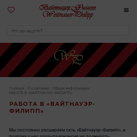
0
/
/
/
Главная
О компании
Общая информация
РАБОТА В «ВАЙТНАУЭР-ФИЛИПП»
РАБОТА В «ВАЙТНАУЭР-
ФИЛИПП»
Мы постоянно расширяем сеть «Вайтнауэр-Филипп», и
поэтому у нас открыта вакансия на должность