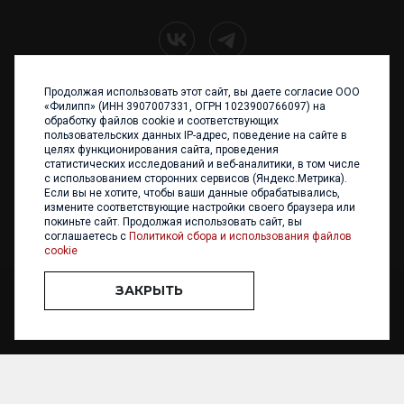
Продолжая использовать этот сайт, вы даете согласие ООО
+7 (4012) 960 898
«Филипп» (ИНН 3907007331, ОГРН 1023900766097) на
обработку файлов cookie и соответствующих
236017 Калининград,
пользовательских данных IP-адрес, поведение на сайте в
ул. Каштановая аллея, 47
целях функционирования сайта, проведения
Телефон: +7 4012 960 898,
статистических исследований и веб-аналитики, в том числе
+7 4012 960 856
с использованием сторонних сервисов (Яндекс.Метрика).
Если вы не хотите, чтобы ваши данные обрабатывались,
Написать нам
измените соответствующие настройки своего браузера или
покиньте сайт. Продолжая использовать сайт, вы
соглашаетесь с
Политикой сбора и использования файлов
cookie
ЗАКРЫТЬ
ООО «ФИЛИПП» © 2013 - 2026. Все права защищены
Разработка и
поддержка