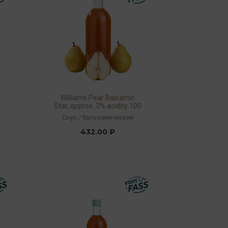
Williams Pear Balsamic
Star, approx. 3% acidity 100
мл (набор:
Соус
/
бальзамический
360411/990645)
432.00 ₽