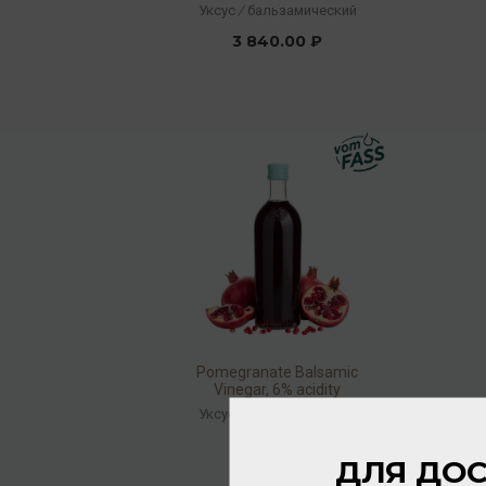
acidity
Уксус
/
бальзамический
3 840.00 ₽
Pomegranate Balsamic
Vinegar, 6% acidity
Уксус
/
бальзамический
2 240.00 ₽
ДЛЯ ДОС