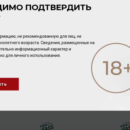
ДИМО ПОДТВЕРДИТЬ
Т
рмацию, не рекомендованную для лиц, не
нолетнего возраста. Сведения, размещенные на
чительно информационный характер и
ко для личного использования.
Maletti Bianco, approx. 3%
Aceto Balsamico di
acidity
Modena Platinum IGP, 6 %
ить
acidity, 100 мл (набор:
Соус
/
бальзамический
Уксус
/
бальзамический
360316/990645)
3 200.00 ₽
470.40 ₽