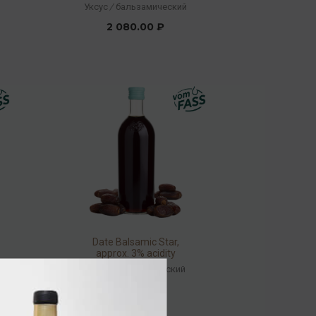
Уксус
/
бальзамический
2 080.00 ₽
Date Balsamic Star,
approx. 3% acidity
Соус
/
бальзамический
3 840.00 ₽