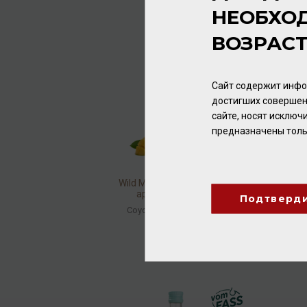
НЕОБХО
ВОЗРАС
Сайт содержит инфо
достигших совершен
сайте, носят исклю
предназначены толь
Wild Mango Balsamic Star,
approx. 3% acidity
Подтверд
Соус
/
бальзамический
3 840.00 ₽