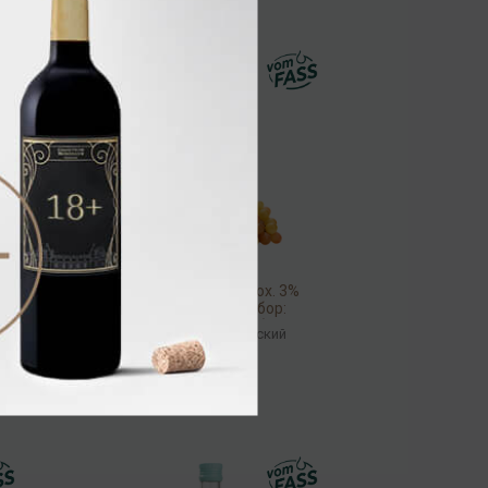
Maletti Bianco, approx. 3%
acidity, 100 мл (набор:
360330/990645)
Соус
/
бальзамический
411.20 ₽