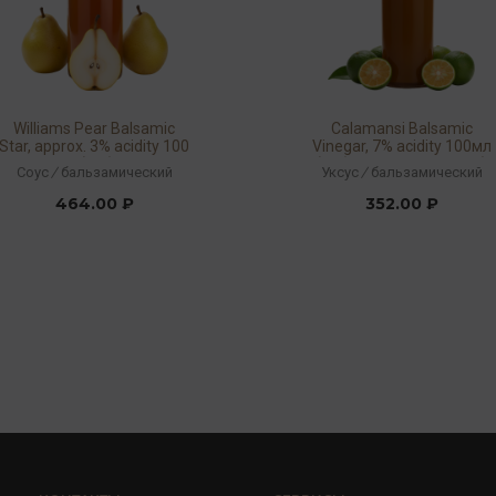
Williams Pear Balsamic
Calamansi Balsamic
Star, approx. 3% acidity 100
Vinegar, 7% acidity 100мл
мл (набор:
(набор:360319/990755)
Соус
/
бальзамический
Уксус
/
бальзамический
360411/990755)
464.00 ₽
352.00 ₽