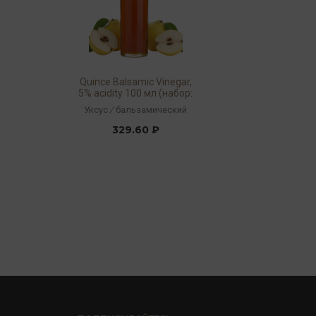
Quince Balsamic Vinegar,
5% acidity 100 мл (набор:
360467/990755)
Уксус
/
бальзамический
329.60 ₽