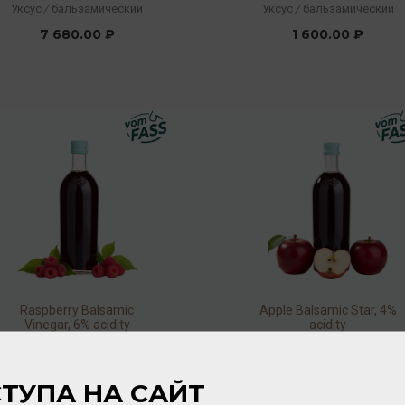
6 % acidity
5% acidity
Уксус
/
бальзамический
Уксус
/
бальзамический
7 680.00 ₽
1 600.00 ₽
Raspberry Balsamic
Apple Balsamic Star, 4%
Vinegar, 6% acidity
acidity
Уксус
/
бальзамический
Соус
/
бальзамический
2 944.00 ₽
3 520.00 ₽
ТУПА НА САЙТ