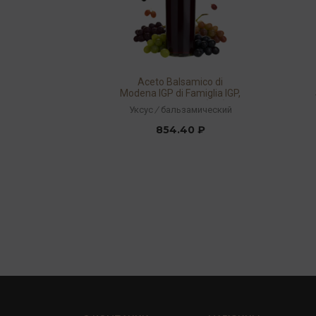
Aceto Balsamico di
Modena IGP di Famiglia IGP,
6 % acidity 100 мл (набор:
Уксус
/
бальзамический
360317/990755)
854.40 ₽