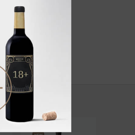
стниковый сахар. Массовая доля
анием ГМО, отсутствуют.
водов 28 г., кислот 0.01 г.
кДж