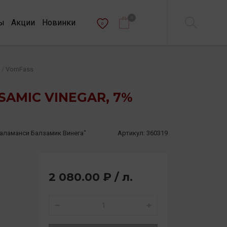
0
ы
Акции
Новинки
0
/
VomFass
SAMIC VINEGAR, 7%
Каламанси Балзамик Винега"
Артикул:
360319
2 080.00 ₽ / л.