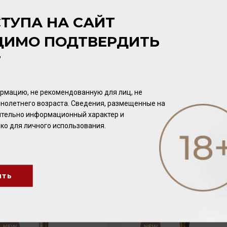
ТУПА НА САЙТ
СОСТАВ
ДИМО ПОДТВЕРДИТЬ
Сок каламанси (мускусный лайм) 40%, спиртовой уксус, тро
уксусной кислоты 7%. Компоненты, полученные с использов
Т
ПИЩЕВАЯ ЦЕННОСТЬ
рмацию, не рекомендованную для лиц, не
в 100 миллилитрах (граммах): белков 0.5 г., жиров 0.5 г., угле
нолетнего возраста. Сведения, размещенные на
Калорийность (энергетическая ценность): 137 кКал. / 583 
чительно информационный характер и
ко для личного использования.
ить