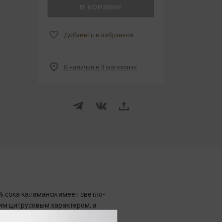
В КОРЗИНУ
Добавить в избранное
В наличии в 3 магазинах
% сока каламанси имеет светло-
ким цитрусовым характером, а
а с нотами лайма.