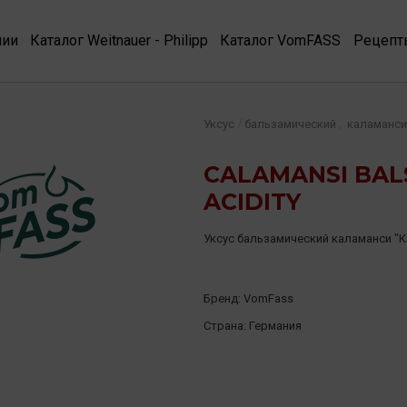
нии
Каталог Weitnauer - Philipp
Каталог VomFASS
Рецепт
,
/
Уксус
бальзамический
каламанси
CALAMANSI BAL
ACIDITY
Уксус бальзамический каламанси "
Бренд:
VomFass
Страна:
Германия