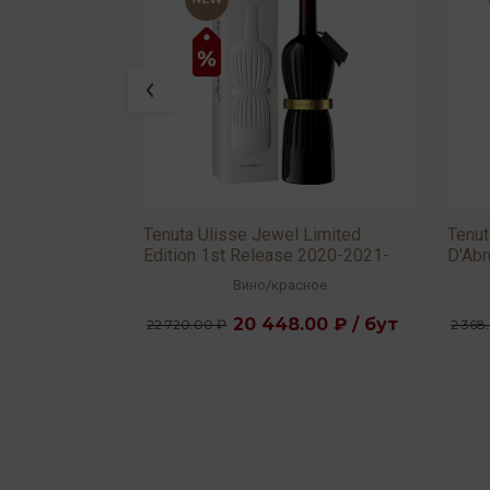
 2025 13%
Tenuta Ulisse Jewel Limited
Tenut
Edition 1st Release 2020-2021-
D'Ab
2022 15,5% 0,75л
вое
Вино
/
красное
 ₽ / бут
20 448.00 ₽ / бут
22 720.00 ₽
2 368