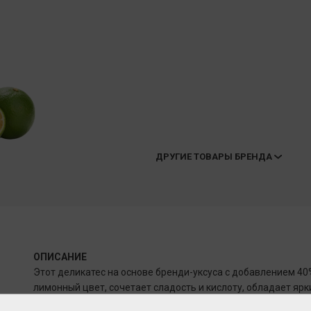
ДРУГИЕ ТОВАРЫ БРЕНДА
ОПИСАНИЕ
Этот деликатес на основе бренди-уксуса с добавлением 40
лимонный цвет, сочетает сладость и кислоту, обладает яр
при дегустации раскрывает насыщенные ароматы мандарин