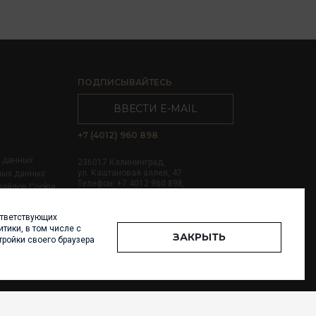
ПОДПИСЫВАЙТЕСЬ
ВВЕСТИ E-MAIL
+7 (4012) 960 898
х данных
236017 Калининград,
ул. Каштановая аллея, 47
ных данных
Телефон: +7 4012 960 898,
файлов Cookie
+7 4012 960 856
ответствующих
Написать нам
тики, в том числе с
ЗАКРЫТЬ
тройки своего браузера