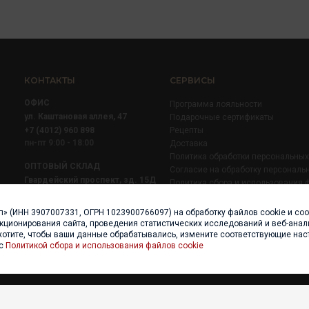
КОНТАКТЫ
СЕРВИСЫ
ОФИС
Программа лояльности
ул. Каштановая аллея, 47
Подарочные сертификаты
+7 (4012) 960 898
Рецепты
пн-пт 9:00 - 18:00
Доставка
Политика обработки персональны
ОПТОВЫЙ СКЛАД
Согласие на обработку персональ
Гвардейский проспект, зд. 15Д
Политика сбора и использования 
+7 (4012) 52 02 51
+7 (921) 710 02 51
п» (ИНН 3907007331, ОГРН 1023900766097) на обработку файлов cookie и со
пн-пт 8:00 - 17:00
нкционирования сайта, проведения статистических исследований и веб-анали
хотите, чтобы ваши данные обрабатывались, измените соответствующие нас
 с
Политикой сбора и использования файлов cookie