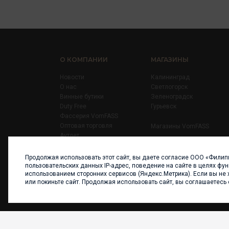
О КОМПАНИИ
МАГАЗИНЫ
Новости
Калининград
О нас
Светлогорск
Винные бутики
Зеленоградск
Duty Free
Гурьевск
Фассерия VomFASS
Оптовая торговля
Магазины VomFASS
Аутлет
Правила
Карьера
Продолжая использовать этот сайт, вы даете согласие ООО «Филип
Контакты
пользовательских данных IP-адрес, поведение на сайте в целях фу
использованием сторонних сервисов (Яндекс.Метрика). Если вы не 
или покиньте сайт. Продолжая использовать сайт, вы соглашаетесь