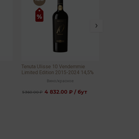
Tenuta Ulisse 10 Vendemmie
Tenuta Ulisse
Limited Edition 2015-2024 14,5%
D'Abruzzo DO
0,75л
Вино
/
красное
Ви
4 832.00 ₽ / бут
2 1
5 360.00 ₽
2 368.00 ₽