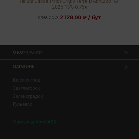
Tenuta Ulisse Pinot Grigio Terre D'Abruzzo IGP
2025 13% 0,75л
2 128.00 ₽ / бут
2 368.00 ₽
О КОМПАНИИ
МАГАЗИНЫ
Калининград
Светлогорск
Зеленоградск
Гурьевск
Магазины VomFASS