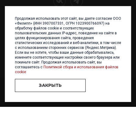
Продолжая использовать этот сайт, вы даете согласие ООО
+7 (4012) 960 898
«Филипп» (ИНН 3907007331, ОГРН 1023900766097) на
обработку файлов cookie и соответствующих
236017 Калининград,
пользовательских данных IP-адрес, поведение на сайте в
ул. Каштановая аллея, 47
целях функционирования сайта, проведения
Телефон: +7 4012 960 898,
статистических исследований и веб-аналитики, в том числе
+7 4012 960 856
с использованием сторонних сервисов (Яндекс.Метрика).
Если вы не хотите, чтобы ваши данные обрабатывались,
Написать нам
измените соответствующие настройки своего браузера или
покиньте сайт. Продолжая использовать сайт, вы
соглашаетесь с
Политикой сбора и использования файлов
cookie
ЗАКРЫТЬ
ООО «ФИЛИПП» © 2013 - 2026. Все права защищены
Разработка и
поддержка