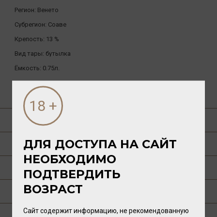
Регион:
Венето
Субрегион:
Соаве
Крепость:
13 %
Вид тары:
бутылка
Ёмкость:
0.75л.
ДРУГИЕ ТОВАРЫ БРЕНДА
О ТОВАРЕ
ДЛЯ ДОСТУПА НА САЙТ
ГАСТРОНОМИЯ
НЕОБХОДИМО
О РЕГИОНЕ
ПОДТВЕРДИТЬ
ВОЗРАСТ
О ПРОИЗВОДИТЕЛЕ
Сайт содержит информацию, не рекомендованную
ТЕХНОЛОГИЯ