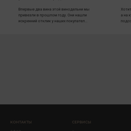
Впервые два вина этой винодельни мы
Хотит
привезли в прошлом году. Они нашли
а на 
искренний отклик у наших покупател...
подсо
КОНТАКТЫ
СЕРВИСЫ