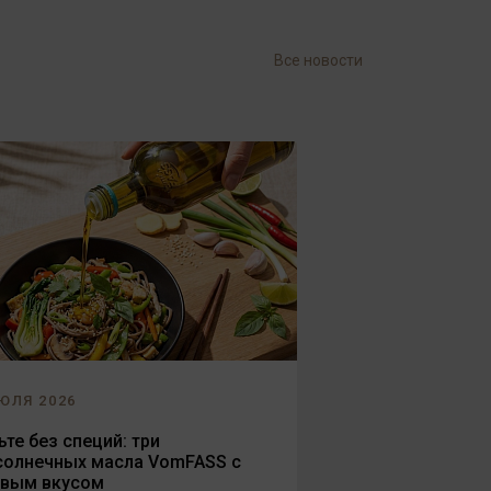
Все новости
ЮЛЯ 2026
те без специй: три
солнечных масла VomFASS с
овым вкусом