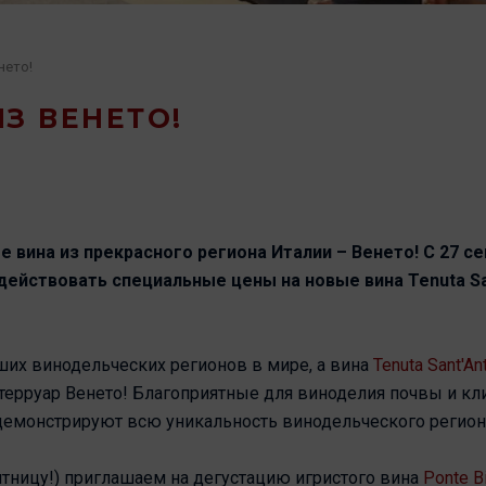
нето!
З ВЕНЕТО!
 вина из прекрасного региона Италии – Венето! С 27 се
действовать специальные цены на новые вина Tenuta Sa
чших винодельческих регионов в мире, а вина
Tenuta Sant'An
терруар Венето! Благоприятные для виноделия почвы и кл
демонстрируют всю уникальность винодельческого регион
ятницу!) приглашаем на дегустацию игристого вина
Ponte B