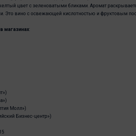
желтый цвет с зеленоватыми бликами. Аромат раскрываетс
и. Это вино с освежающей кислотностью и фруктовым по
в магазинах
:
т»)
а»)
лтия Молл»)
ийский Бизнес-центр»)
15