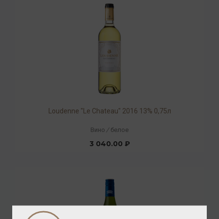
Loudenne "Le Chateau" 2016 13% 0,75л
Вино
/
белое
3 040.00 ₽