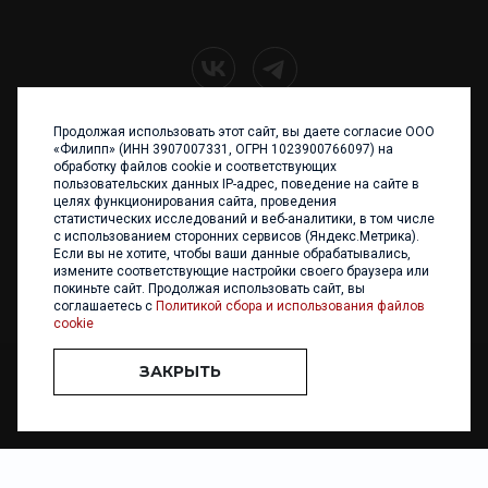
Продолжая использовать этот сайт, вы даете согласие ООО
+7 (4012) 960 898
«Филипп» (ИНН 3907007331, ОГРН 1023900766097) на
обработку файлов cookie и соответствующих
236017 Калининград,
пользовательских данных IP-адрес, поведение на сайте в
ул. Каштановая аллея, 47
целях функционирования сайта, проведения
Телефон: +7 4012 960 898,
статистических исследований и веб-аналитики, в том числе
+7 4012 960 856
с использованием сторонних сервисов (Яндекс.Метрика).
Если вы не хотите, чтобы ваши данные обрабатывались,
Написать нам
измените соответствующие настройки своего браузера или
покиньте сайт. Продолжая использовать сайт, вы
соглашаетесь с
Политикой сбора и использования файлов
cookie
ЗАКРЫТЬ
ООО «ФИЛИПП» © 2013 - 2026. Все права защищены
Разработка и
поддержка