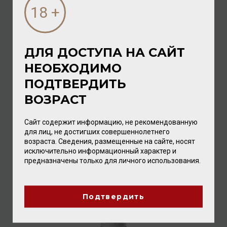
ДЛЯ ДОСТУПА НА САЙТ
НЕОБХОДИМО
Ken Forrester Old Vine Reserve Chenin Blanc 2018 14%
0,75л
ПОДТВЕРДИТЬ
Вино
/
белое
ВОЗРАСТ
2 112.00 ₽
Сайт содержит информацию, не рекомендованную
для лиц, не достигших совершеннолетнего
возраста. Сведения, размещенные на сайте, носят
исключительно информационный характер и
предназначены только для личного использования.
Подтвердить