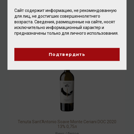
Сайт содержит информацию, не рекомендованную
Freixenet Prosecco Extra Dry 2021 11% 0,75л
для лиц, не достигших совершеннолетнего
возраста. Сведения, размещенные на сайте, носят
Просекко
/
белое
исключительно информационный характер и
предназначены только для личного использования.
2 320.00 ₽
Подтвердить
Tenuta Sant'Antonio Soave Monte Ceriani DOC 2020
13% 0,75л
Вино
/
белое