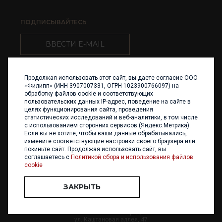
ПОДПИСЫВАЙТЕСЬ
ВВЕСТИ E-MAIL
Продолжая использовать этот сайт, вы даете согласие ООО
«Филипп» (ИНН 3907007331, ОГРН 1023900766097) на
обработку файлов cookie и соответствующих
пользовательских данных IP-адрес, поведение на сайте в
целях функционирования сайта, проведения
статистических исследований и веб-аналитики, в том числе
с использованием сторонних сервисов (Яндекс.Метрика).
Если вы не хотите, чтобы ваши данные обрабатывались,
измените соответствующие настройки своего браузера или
покиньте сайт. Продолжая использовать сайт, вы
соглашаетесь с
Политикой сбора и использования файлов
cookie
ЗАКРЫТЬ
+7 (4012) 960 898
236017 Калининград,
ул. Каштановая аллея, 47