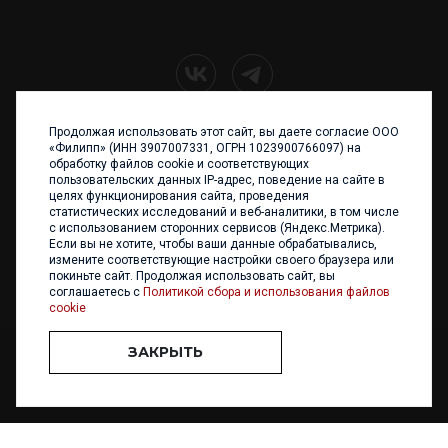
Продолжая использовать этот сайт, вы даете согласие ООО
+7 (4012) 960 898
«Филипп» (ИНН 3907007331, ОГРН 1023900766097) на
обработку файлов cookie и соответствующих
236017 Калининград,
пользовательских данных IP-адрес, поведение на сайте в
ул. Каштановая аллея, 47
целях функционирования сайта, проведения
Телефон: +7 4012 960 898,
статистических исследований и веб-аналитики, в том числе
+7 4012 960 856
с использованием сторонних сервисов (Яндекс.Метрика).
Если вы не хотите, чтобы ваши данные обрабатывались,
Написать нам
измените соответствующие настройки своего браузера или
покиньте сайт. Продолжая использовать сайт, вы
соглашаетесь с
Политикой сбора и использования файлов
cookie
ЗАКРЫТЬ
ООО «ФИЛИПП» © 2013 - 2026. Все права защищены
Разработка и
поддержка