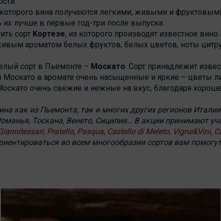
ости.
з которого вина получаются легкими, живыми и фруктовыми
 их лучше в первые год-три после выпуска.
ить сорт
Кортезе
, из которого производят известное вино 
ивым ароматом белых фруктов, белых цветов, ноты цитру
елый сорт в Пьемонте –
Москато
. Сорт принадлежит извес
из Москато в аромате очень насыщенные и яркие – цветы л
 Москато очень свежие и нежные на вкус, благодаря хороше
ина как из Пьемонта, так и многих других регионов Италии
оманья, Тоскана, Венето, Сицилия…
В акции принимают уч
Giannitessari
,
Pratello
,
Pasqua
,
Castello di Meleto
,
Vigne&Vini
,
C
ориентироваться во всем многообразии сортов вам помогу