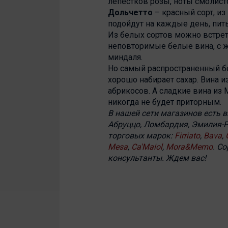
лепестков розы, ноты смолист
Дольчетто
– красный сорт, и
подойдут на каждые день, пить
Из белых сортов можно встрет
неповторимые белые вина, с ж
миндаля.
Но самый распространенный б
хорошо набирает сахар. Вина 
абрикосов. А сладкие вина из
никогда не будет приторным.
В нашей сети магазинов есть в
Абруццо, Ломбардия, Эмилия-Р
торговых марок:
Firriato
,
Bava
,
Mesa
,
Ca'Maiol
,
Mora&Memo
. С
консультанты. Ждем вас!