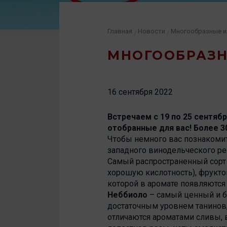
Главная
Новости
Многообразные и
/
/
МНОГООБРАЗН
16 сентября 2022
Встречаем с 19 по 25 сентябр
отобранные для вас! Более 3
Чтобы немного вас познакомит
западного винодельческого р
Самый распространенный сорт 
хорошую кислотность), фрукто
которой в аромате появляются
Неббиоло
– самый ценный и б
достаточным уровнем танинов,
отличаются ароматами сливы,