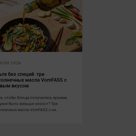
ЮЛЯ 2026
те без специй: три
солнечных масла VomFASS с
овым вкусом
е, чтобы блюда получались яркими,
кухне было меньше хлопот? Три
лнечных масла VomFASS с на...