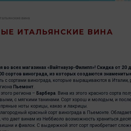
тальянские вина
ЫЕ ИТАЛЬЯНСКИЕ ВИНА
я во всех магазинах «Вайтнауэр-Филипп»! Скидка от 20 д
00 сортов винограда, из которых создаются знаменитые
ь с сортами винограда, которые выращиваются в Италии, 
егиона
Пьемонт
.
этого региона –
Барбера
. Вина из этого красного сорта по
выми, с мягкими танинами. Сорт хорош и молодым, и посл
 пряные ноты корицы, какао и лакрицы.
лагородный красный сорт винограда в Пьемонте. Обладае
 что дает винам из Неббиоло возможность храниться деся
 вишни и фиалок. С выдержкой этот сорт приобретает сло