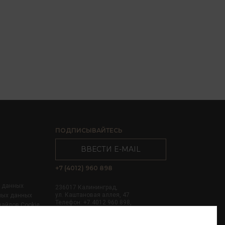
ПОДПИСЫВАЙТЕСЬ
ВВЕСТИ E-MAIL
+7 (4012) 960 898
х данных
236017 Калининград,
ул. Каштановая аллея, 47
ных данных
Телефон: +7 4012 960 898,
файлов Cookie
+7 4012 960 856