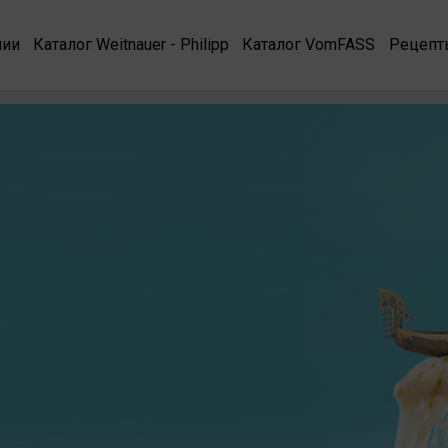
нии
Каталог Weitnauer - Philipp
Каталог VomFASS
Рецепт