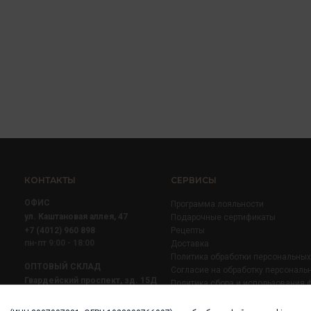
КОНТАКТЫ
СЕРВИСЫ
ОФИС
Программа лояльности
ул. Каштановая аллея, 47
Подарочные сертификаты
+7 (4012) 960 898
Рецепты
пн-пт 9:00 - 18:00
Доставка
Политика обработки персональны
ОПТОВЫЙ СКЛАД
Согласие на обработку персональ
Гвардейский проспект, зд. 15Д
Политика сбора и использования 
+7 (4012) 52 02 51
+7 (921) 710 02 51