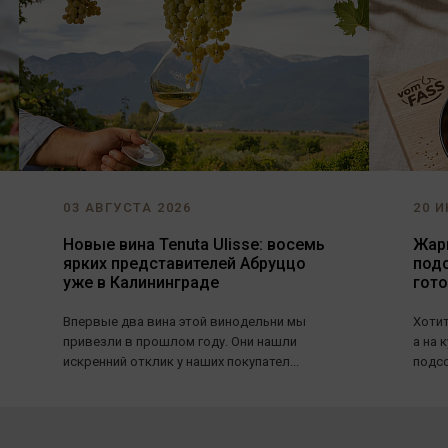
03 АВГУСТА 2026
20 И
Новые вина Tenuta Ulisse: восемь
Жарь
ярких представителей Абруццо
под
уже в Калининграде
гот
Впервые два вина этой винодельни мы
Хотит
привезли в прошлом году. Они нашли
а на 
искренний отклик у наших покупател...
подсо