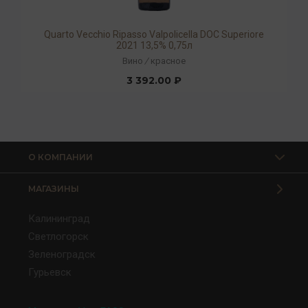
Quarto Vecchio Ripasso Valpolicella DOC Superiore
2021 13,5% 0,75л
Вино
/
красное
3 392.00 ₽
О КОМПАНИИ
МАГАЗИНЫ
Калининград
Светлогорск
Зеленоградск
Гурьевск