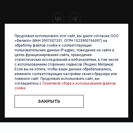
Продолжая использовать этот сайт, вы даете согласие ООО
+7 (4012) 960 898
«Филипп» (ИНН 3907007331, ОГРН 1023900766097) на
обработку файлов cookie и соответствующих
236017 Калининград,
пользовательских данных IP-адрес, поведение на сайте в
ул. Каштановая аллея, 47
целях функционирования сайта, проведения
Телефон: +7 4012 960 898,
статистических исследований и веб-аналитики, в том числе
+7 4012 960 856
с использованием сторонних сервисов (Яндекс.Метрика).
Если вы не хотите, чтобы ваши данные обрабатывались,
Написать нам
измените соответствующие настройки своего браузера или
покиньте сайт. Продолжая использовать сайт, вы
соглашаетесь с
Политикой сбора и использования файлов
cookie
ЗАКРЫТЬ
ООО «ФИЛИПП» © 2013 - 2026. Все права защищены
Разработка и
поддержка