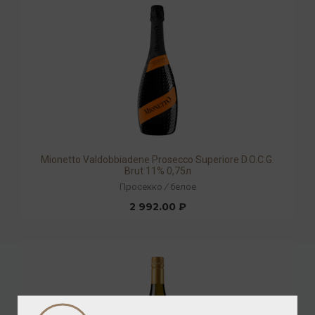
Mionetto Valdobbiadene Prosecco Superiore D.O.C.G.
Brut 11% 0,75л
Просекко
/
белое
2 992.00 ₽