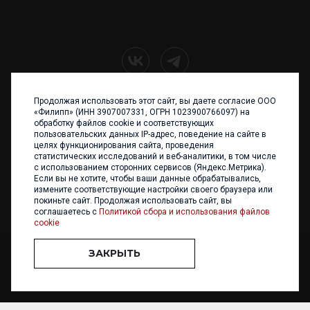
Продолжая использовать этот сайт, вы даете согласие ООО
+7 (4012) 960 898
«Филипп» (ИНН 3907007331, ОГРН 1023900766097) на
обработку файлов cookie и соответствующих
236017 Калининград,
пользовательских данных IP-адрес, поведение на сайте в
ул. Каштановая аллея, 47
целях функционирования сайта, проведения
Телефон: +7 4012 960 898,
статистических исследований и веб-аналитики, в том числе
+7 4012 960 856
с использованием сторонних сервисов (Яндекс.Метрика).
Если вы не хотите, чтобы ваши данные обрабатывались,
Написать нам
измените соответствующие настройки своего браузера или
покиньте сайт. Продолжая использовать сайт, вы
соглашаетесь с
Политикой сбора и использования файлов
cookie
ЗАКРЫТЬ
ООО «ФИЛИПП» © 2013 - 2026. Все права защищены
Разработка и
поддержка