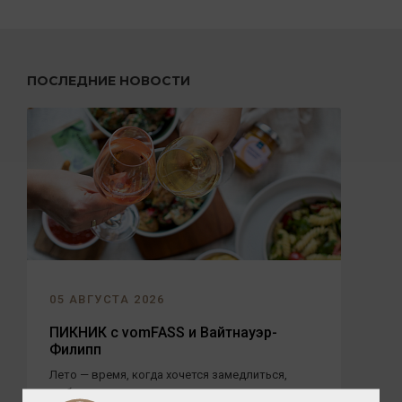
ПОСЛЕДНИЕ НОВОСТИ
05 АВГУСТА 2026
ПИКНИК с vomFASS и Вайтнауэр-
Филипп
Лето — время, когда хочется замедлиться,
выбраться на природу и разделить радость с