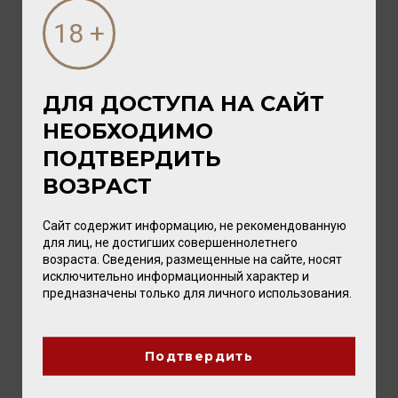
близкими. А чтобы это...
ДЛЯ ДОСТУПА НА САЙТ
НЕОБХОДИМО
ПОДТВЕРДИТЬ
ВОЗРАСТ
Сайт содержит информацию, не рекомендованную
для лиц, не достигших совершеннолетнего
возраста. Сведения, размещенные на сайте, носят
исключительно информационный характер и
предназначены только для личного использования.
03 АВГУСТА 2026
Новые вина Tenuta Ulisse: восемь
ярких представителей Абруццо уже в
Подтвердить
Калининграде
Впервые два вина этой винодельни мы