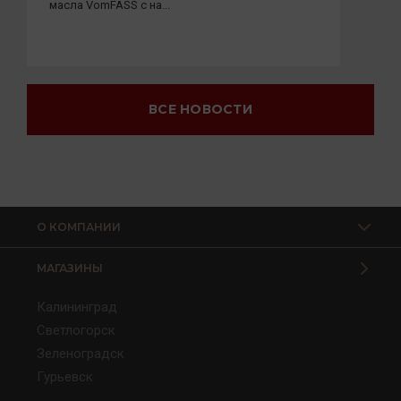
масла VomFASS с на...
ВСЕ НОВОСТИ
О КОМПАНИИ
МАГАЗИНЫ
Калининград
Светлогорск
Зеленоградск
Гурьевск