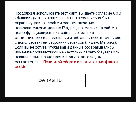
Продолжая использовать этот сайт, вы даете согласие ООО
+7 (4012) 960 898
«Филипп» (ИНН 3907007331, ОГРН 1023900766097) на
обработку файлов cookie и соответствующих
236017 Калининград,
пользовательских данных IP-адрес, поведение на сайте в
ул. Каштановая аллея, 47
целях функционирования сайта, проведения
Телефон: +7 4012 960 898,
статистических исследований и веб-аналитики, в том числе
+7 4012 960 856
с использованием сторонних сервисов (Яндекс.Метрика).
Если вы не хотите, чтобы ваши данные обрабатывались,
Написать нам
измените соответствующие настройки своего браузера или
покиньте сайт. Продолжая использовать сайт, вы
соглашаетесь с
Политикой сбора и использования файлов
cookie
ЗАКРЫТЬ
ООО «ФИЛИПП» © 2013 - 2026. Все права защищены
Разработка и
поддержка