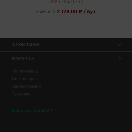
2025 13% 0,75л
2 128.00 ₽ / бут
2 368.00 ₽
О КОМПАНИИ
МАГАЗИНЫ
Калининград
Светлогорск
Зеленоградск
Гурьевск
Магазины VomFASS