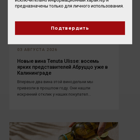
предназначены только для личного использования.
Подтвердить
03 АВГУСТА 2026
Новые вина Tenuta Ulisse: восемь
ярких представителей Абруццо уже в
Калининграде
Впервые два вина этой винодельни мы
привезли в прошлом году. Они нашли
искренний отклик у наших покупател...