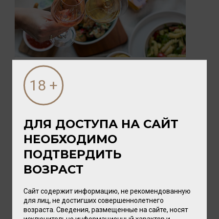
05 АВГУСТА 2026
ПИКНИК с vomFASS и Вайтнауэр-
Филипп
Лето — время, когда хочется замедлиться,
ДЛЯ ДОСТУПА НА САЙТ
выбраться на природу и разделить радость с
НЕОБХОДИМО
близкими. А чтобы это...
ПОДТВЕРДИТЬ
ВОЗРАСТ
Сайт содержит информацию, не рекомендованную
для лиц, не достигших совершеннолетнего
возраста. Сведения, размещенные на сайте, носят
исключительно информационный характер и