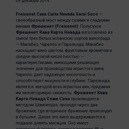
09 декабря 2014
Freixenet Cava Carta Nevada Semi Seco
—
своеобразный мост между сухими и сладкими
винами
Фрешенет (Freixenet)
. Полусухое
Фрешенет Кава Карта Невада
изготовлено из
смеси трех белых испанских сортов винограда
— Макабео, Чарелло и Парельяда. Макабео
насыщает вино цветом, фруктовым ароматом и
средне-высокой кислотностью —
характеристиками, имеющими решающее
значение для производства игристого вина.
Чарелло дает надежную кислотность и
способствует мощности и глубине. Парельяда
является звездой всех игристых вин, придавая
им неповторимую свежесть.
Фрешенет Кава
Карта Невада Семи Секо
производится
методом Шампенуаз, проходя через два
брожения, где вторичное брожение происходит
в бутылке. Далее это вино выдерживается в
подвале девять месяцев. Оно имеет