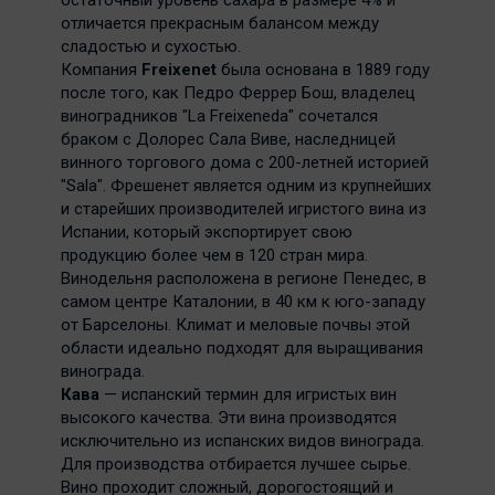
остаточный уровень сахара в размере 4% и
отличается прекрасным балансом между
сладостью и сухостью.
Компания
Freixenet
была основана в 1889 году
после того, как Педро Феррер Бош, владелец
виноградников "La Freixeneda" сочетался
браком с Долорес Сала Виве, наследницей
винного торгового дома с 200-летней историей
"Sala". Фрешенет является одним из крупнейших
и старейших производителей игристого вина из
Испании, который экспортирует свою
продукцию более чем в 120 стран мира.
Винодельня расположена в регионе Пенедес, в
самом центре Каталонии, в 40 км к юго-западу
от Барселоны. Климат и меловые почвы этой
области идеально подходят для выращивания
винограда.
Кава
— испанский термин для игристых вин
высокого качества. Эти вина производятся
исключительно из испанских видов винограда.
Для производства отбирается лучшее сырье.
Вино проходит сложный, дорогостоящий и