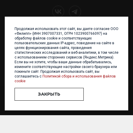
Продолжая использовать этот сайт, вы даете согласие ООО
+7 (4012) 960 898
«Филипп» (ИНН 3907007331, ОГРН 1023900766097) на
обработку файлов cookie и соответствующих
236017 Калининград,
пользовательских данных IP-адрес, поведение на сайте в
ул. Каштановая аллея, 47
целях функционирования сайта, проведения
Телефон: +7 4012 960 898,
статистических исследований и веб-аналитики, в том числе
+7 4012 960 856
с использованием сторонних сервисов (Яндекс.Метрика).
Если вы не хотите, чтобы ваши данные обрабатывались,
Написать нам
измените соответствующие настройки своего браузера или
покиньте сайт. Продолжая использовать сайт, вы
соглашаетесь с
Политикой сбора и использования файлов
cookie
ЗАКРЫТЬ
ООО «ФИЛИПП» © 2013 - 2026. Все права защищены
Разработка и
поддержка