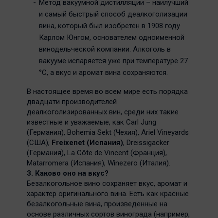
Метод вакуумной дистилляции – наилучший
и самый быстрый способ деалкоголизации
вина, который был изобретен в 1908 году
Карлом Юнгом, основателем одноименной
винодельческой компании. Алкоголь в
вакууме испаряется уже при температуре 27
°С, а вкус и аромат вина сохраняются.
В настоящее время во всем мире есть порядка
двадцати производителей
деалкоголизированных вин, среди них такие
известные и уважаемые, как Carl Jung
(Германия), Bohemia Sekt (Чехия), Ariel Vineyards
(США),
Freixenet (Испания)
, Dreissigacker
(Германия), La Côte de Vincent (Франция),
Matarromera (Испания), Winezero (Италия).
3. Каково оно на вкус?
Безалкогольное вино сохраняет вкус, аромат и
характер оригинального вина. Есть как красные
безалкогольные вина, произведенные на
основе различных сортов винограда (например,