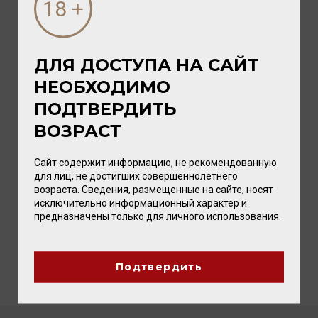
Настоящее безалкогольное вино широко
известной марки
Freixenet (Испания)
под
названием
Legero
(происходит от искаженного
испанского слова ligero, означающего «легкий»,
ДЛЯ ДОСТУПА НА САЙТ
«неинтенсивный») можно приобрести в
НЕОБХОДИМО
магазинах сети «Вайтнауэр-Филипп»
, причем
как игристое, так и тихое по цене
от 490
ПОДТВЕРДИТЬ
рублей
за бутылку.
ВОЗРАСТ
Freixenet
и
«Вайтнауэр-Филипп»
- идеальная
комбинация качества и хорошего настроения!
Сайт содержит информацию, не рекомендованную
для лиц, не достигших совершеннолетнего
возраста. Сведения, размещенные на сайте, носят
исключительно информационный характер и
предназначены только для личного использования.
Подтвердить