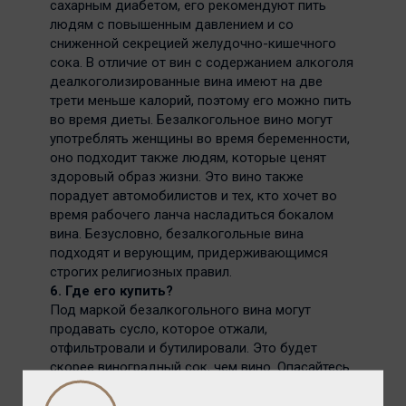
сахарным диабетом, его рекомендуют пить
людям с повышенным давлением и со
сниженной секрецией желудочно-кишечного
сока. В отличие от вин с содержанием алкоголя
деалкоголизированные вина имеют на две
трети меньше калорий, поэтому его можно пить
во время диеты. Безалкогольное вино могут
употреблять женщины во время беременности,
оно подходит также людям, которые ценят
здоровый образ жизни. Это вино также
порадует автомобилистов и тех, кто хочет во
время рабочего ланча насладиться бокалом
вина. Безусловно, безалкогольные вина
подходят и верующим, придерживающимся
строгих религиозных правил.
6. Где его купить?
Под маркой безалкогольного вина могут
продавать сусло, которое отжали,
отфильтровали и бутилировали. Это будет
скорее виноградный сок, чем вино. Опасайтесь
подделок! Покупайте безалкогольные вина
только в специализированных магазинах.