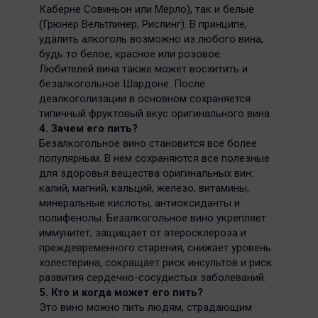
Каберне Совиньон или Мерло), так и белые
(Грюнер Вельтлинер, Рислинг). В принципе,
удалить алкоголь возможно из любого вина,
будь то белое, красное или розовое.
Любителей вина также может восхитить и
безалкогольное Шардоне. После
деалкоголизации в основном сохраняется
типичный фруктовый вкус оригинального вина.
4. Зачем его пить?
Безалкогольное вино становится все более
популярным. В нем сохраняются все полезные
для здоровья вещества оригинальных вин:
калий, магний, кальций, железо, витамины,
минеральные кислоты, антиоксиданты и
полифенолы. Безалкогольное вино укрепляет
иммунитет, защищает от атеросклероза и
преждевременного старения, снижает уровень
холестерина, сокращает риск инсультов и риск
развития сердечно-сосудистых заболеваний.
5. Кто и когда может его пить?
Это вино можно пить людям, страдающим