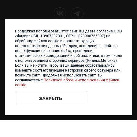
Продолжая использовать этот сайт, вы даете согласие ООО
+7 (4012) 960 898
«Филипп» (ИНН 3907007331, ОГРН 1023900766097) на
обработку файлов cookie и соответствующих
236017 Калининград,
пользовательских данных IP-адрес, поведение на сайте в
ул. Каштановая аллея, 47
целях функционирования сайта, проведения
Телефон: +7 4012 960 898,
статистических исследований и веб-аналитики, в том числе
+7 4012 960 856
с использованием сторонних сервисов (Яндекс.Метрика).
Если вы не хотите, чтобы ваши данные обрабатывались,
Написать нам
измените соответствующие настройки своего браузера или
покиньте сайт. Продолжая использовать сайт, вы
соглашаетесь с
Политикой сбора и использования файлов
cookie
ЗАКРЫТЬ
ООО «ФИЛИПП» © 2013 - 2026. Все права защищены
Разработка и
поддержка