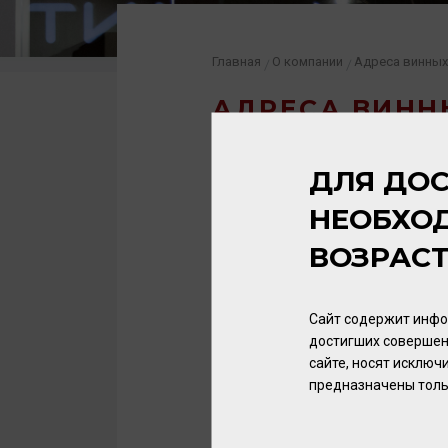
Главная
О компании
Адреса винных
/
/
АДРЕСА ВИНН
ДЛЯ ДОС
КАЛИНИНГРАД
НЕОБХО
ГУРЬЕВСК
ВОЗРАС
СВЕТЛОГОРСК
Сайт содержит инфо
ЗЕЛЕНОГРАДСК
достигших совершен
сайте, носят исклю
предназначены толь