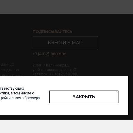
ПОДПИСЫВАЙТЕСЬ
ВВЕСТИ E-MAIL
+7 (4012) 960 898
х данных
236017 Калининград,
ул. Каштановая аллея, 47
ных данных
Телефон: +7 4012 960 898,
файлов Cookie
+7 4012 960 856
ответствующих
Написать нам
тики, в том числе с
ЗАКРЫТЬ
тройки своего браузера