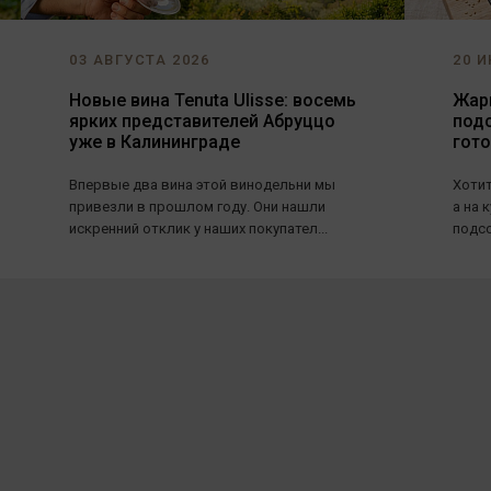
03 АВГУСТА 2026
20 И
Новые вина Tenuta Ulisse: восемь
Жарь
ярких представителей Абруццо
под
уже в Калининграде
гот
Впервые два вина этой винодельни мы
Хотит
привезли в прошлом году. Они нашли
а на 
искренний отклик у наших покупател...
подсо