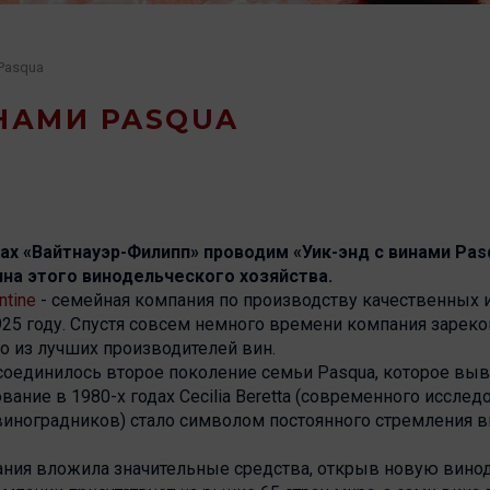
 Pasqua
ИНАМИ PASQUA
нах «Вайтнауэр-Филипп» проводим «Уик-энд с винами Pas
ина этого винодельческого хозяйства.
ntine
- семейная компания по производству качественных и
925 году. Спустя совсем немного времени компания зарек
о из лучших производителей вин.
исоединилось второе поколение семьи Pasqua, которое вы
ние в 1980-х годах Cecilia Beretta (современного исслед
виноградников) стало символом постоянного стремления в
ания вложила значительные средства, открыв новую вино