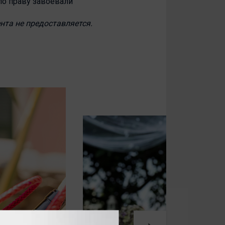
по праву завоевали
нта не предоставляется.