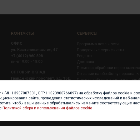
КОНТАКТЫ
СЕРВИСЫ
ОФИС
Программа лояльности
ул. Каштановая аллея, 47
Подарочные сертификаты
+7 (4012) 960 898
Рецепты
пн-пт 9:00 - 18:00
Доставка
Политика обработки персональны
ОПТОВЫЙ СКЛАД
Согласие на обработку персональ
Гвардейский проспект, зд. 15Д
Политика сбора и использования 
+7 (4012) 52 02 51
+7 (921) 710 02 51
п» (ИНН 3907007331, ОГРН 1023900766097) на обработку файлов cookie и со
пн-пт 8:00 - 17:00
нкционирования сайта, проведения статистических исследований и веб-анали
хотите, чтобы ваши данные обрабатывались, измените соответствующие нас
 с
Политикой сбора и использования файлов cookie