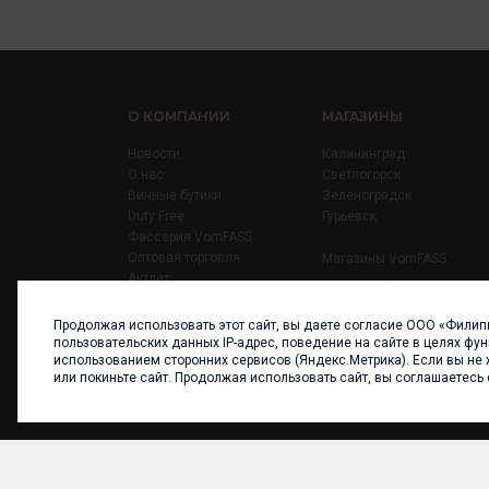
О КОМПАНИИ
МАГАЗИНЫ
Новости
Калининград
О нас
Светлогорск
Винные бутики
Зеленоградск
Duty Free
Гурьевск
Фассерия VomFASS
Оптовая торговля
Магазины VomFASS
Аутлет
Правила
Карьера
Продолжая использовать этот сайт, вы даете согласие ООО «Филип
Контакты
пользовательских данных IP-адрес, поведение на сайте в целях фу
использованием сторонних сервисов (Яндекс.Метрика). Если вы не 
или покиньте сайт. Продолжая использовать сайт, вы соглашаетесь