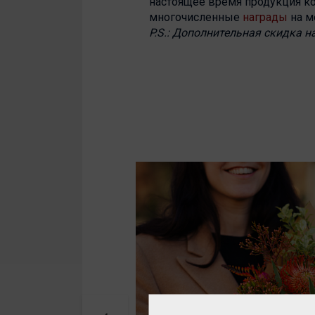
настоящее время продукция ком
многочисленные
награды
на м
P.S.: Дополнительная скидка н