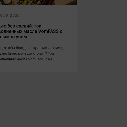
ЮЛЯ 2026
те без специй: три
солнечных масла VomFASS с
овым вкусом
е, чтобы блюда получались яркими,
кухне было меньше хлопот? Три
лнечных масла VomFASS с на...