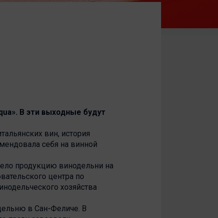
qua». В эти выходные будут
тальянских вин, история
омендовала себя на винной
вело продукцию винодельни на
овательского центра по
инодельческого хозяйства
дельню в Сан-Феличе. В