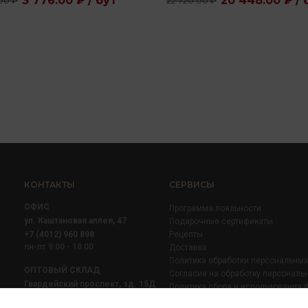
3 776.00 ₽ / бут
20 448.00 ₽ / 
.00 ₽
22 720.00 ₽
КОНТАКТЫ
СЕРВИСЫ
ОФИС
Программа лояльности
ул. Каштановая аллея, 47
Подарочные сертификаты
+7 (4012) 960 898
Рецепты
пн-пт 9:00 - 18:00
Доставка
Политика обработки персональны
ОПТОВЫЙ СКЛАД
Согласие на обработку персональ
Гвардейский проспект, зд. 15Д
Политика сбора и использования 
+7 (4012) 52 02 51