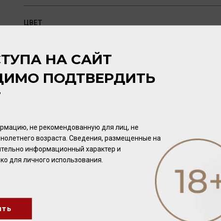
ЦВЕТ
Соломенный.
ТУПА НА САЙТ
АРОМАТ
ДИМО ПОДТВЕРДИТЬ
В аромате отчетливо ощущаются нотки ромашки, белых цве
фруктов, гармонично сочетаясь с оттенками сухофруктов и 
Т
ВКУС
рмацию, не рекомендованную для лиц, не
Сложный, хорошо сбалансированный, минеральный.
нолетнего возраста. Сведения, размещенные на
чительно информационный характер и
ко для личного использования.
ПОТЕНЦИАЛ ВЫДЕРЖКИ
2-3 года.
ить