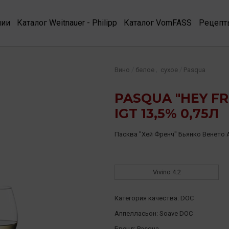
нии
Каталог Weitnauer - Philipp
Каталог VomFASS
Рецепт
,
/
/
Вино
белое
сухое
Pasqua
PASQUA "HEY F
IGT 13,5% 0,75Л
Пасква "Хей Френч" Бьянко Венето
Vivino
4.2
Категория качества:
DOC
Аппелласьон:
Soave DOC
Бренд:
Pasqua