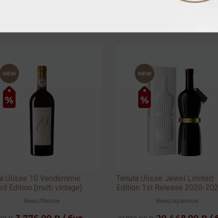
ta Ulisse 10 Vendemmie
Tenuta Ulisse Jewel Limited
ed Edition (multi vintage)
Edition 1st Release 2020-20
 0,75л
2022 15,5% 0,75л
Вино
/
белое
Вино
/
красное