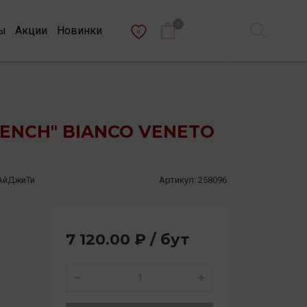
0
ы
Акции
Новинки
0
RENCH" BIANCO VENETO
 АйДжиТи
Артикул:
258096
7 120.00 ₽ / бут