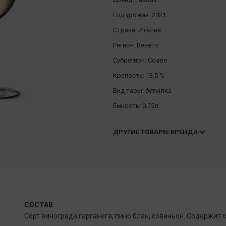
Год урожая:
2021
Страна:
Италия
Регион:
Венето
Субрегион:
Соаве
Крепость:
13.5 %
Вид тары:
бутылка
Ёмкость:
0.75л.
ДРУГИЕ ТОВАРЫ БРЕНДА
СОСТАВ
Сорт винограда гарганега, пино блан, совиньон. Содержит с