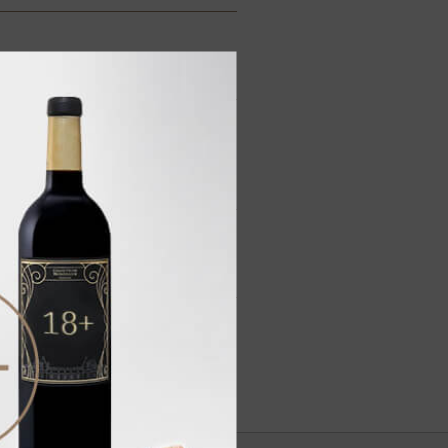
тов, лаванды и тропических
белого перца.