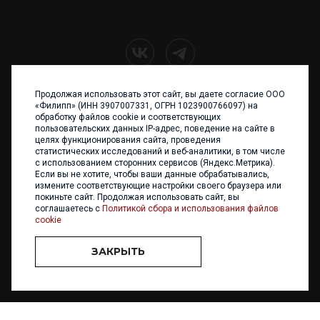
Продолжая использовать этот сайт, вы даете согласие ООО
+7 (4012) 960 898
«Филипп» (ИНН 3907007331, ОГРН 1023900766097) на
обработку файлов cookie и соответствующих
236017 Калининград,
пользовательских данных IP-адрес, поведение на сайте в
ул. Каштановая аллея, 47
целях функционирования сайта, проведения
Телефон: +7 4012 960 898,
статистических исследований и веб-аналитики, в том числе
+7 4012 960 856
с использованием сторонних сервисов (Яндекс.Метрика).
Если вы не хотите, чтобы ваши данные обрабатывались,
Написать нам
измените соответствующие настройки своего браузера или
покиньте сайт. Продолжая использовать сайт, вы
соглашаетесь с
Политикой сбора и использования файлов
cookie
ЗАКРЫТЬ
ООО «ФИЛИПП» © 2013 - 2026. Все права защищены
Разработка и
поддержка