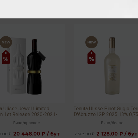
a Ulisse Jewel Limited
Tenuta Ulisse Pinot Grigio Ter
on 1st Release 2020-2021-
D'Abruzzo IGP 2025 13% 0,7
 15,5% 0,75л
Вино
/
красное
Вино
/
белое
20 448.00 ₽ / бут
2 128.00 ₽ / бут
0.00 ₽
2 368.00 ₽