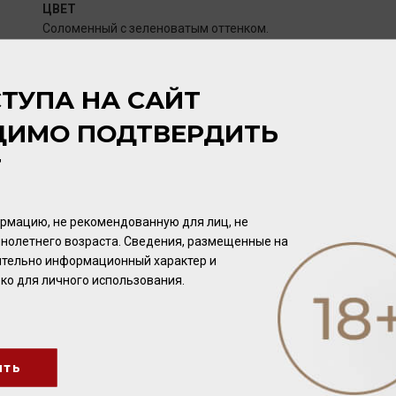
ЦВЕТ
Соломенный с зеленоватым оттенком.
АРОМАТ
ТУПА НА САЙТ
Интенсивный, с нотами свежескошенной травы, крыжовника
ДИМО ПОДТВЕРДИТЬ
и ягод винограда.
Т
ВКУС
Яркий, освежающий, с хрустящей кислотностью и выразите
рмацию, не рекомендованную для лиц, не
цитрусовых.
нолетнего возраста. Сведения, размещенные на
чительно информационный характер и
ко для личного использования.
ПОТЕНЦИАЛ ВЫДЕРЖКИ
1-3 года.
ить