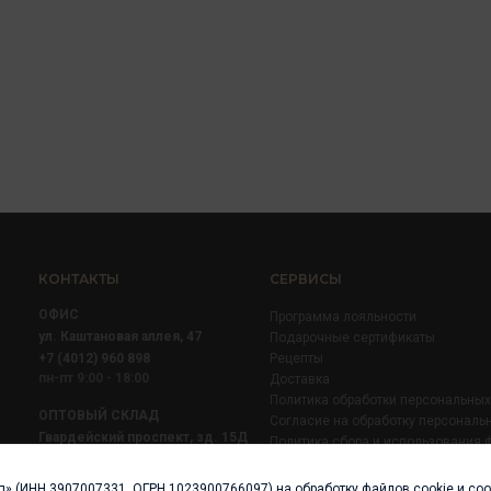
КОНТАКТЫ
СЕРВИСЫ
ОФИС
Программа лояльности
ул. Каштановая аллея, 47
Подарочные сертификаты
+7 (4012) 960 898
Рецепты
пн-пт 9:00 - 18:00
Доставка
Политика обработки персональны
ОПТОВЫЙ СКЛАД
Согласие на обработку персональ
Гвардейский проспект, зд. 15Д
Политика сбора и использования 
+7 (4012) 52 02 51
+7 (921) 710 02 51
п» (ИНН 3907007331, ОГРН 1023900766097) на обработку файлов cookie и со