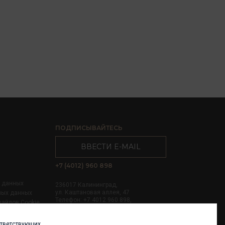
ПОДПИСЫВАЙТЕСЬ
ВВЕСТИ E-MAIL
+7 (4012) 960 898
х данных
236017 Калининград,
ул. Каштановая аллея, 47
ных данных
Телефон: +7 4012 960 898,
файлов Cookie
+7 4012 960 856
ответствующих
Написать нам