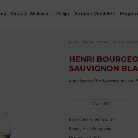
нии
Каталог Weitnauer - Philipp
Каталог VomFASS
Рецепт
,
/
/
Вино
белое
сухое
Henri Bourgeoi
HENRI BOURGEO
SAUVIGNON BLAN
Анри Буржуа Пти Буржуа Совиньон 
Vivino
4.0
Категория качества:
IGP
Бренд:
Henri Bourgeois
Год урожая:
2024