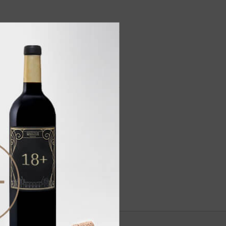
, цитрусовых, оттенками цветов
льным послевкусием с нотами