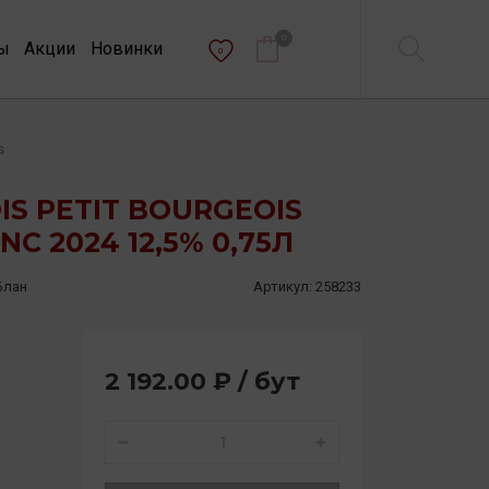
0
ы
Акции
Новинки
0
s
IS PETIT BOURGEOIS
C 2024 12,5% 0,75Л
Блан
Артикул:
258233
2 192.00 ₽ / бут