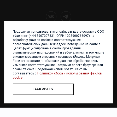
Продолжая использовать этот сайт, вы даете согласие ООО
+7 (4012) 960 898
«Филипп» (ИНН 3907007331, ОГРН 1023900766097) на
обработку файлов cookie и соответствующих
236017 Калининград,
пользовательских данных IP-адрес, поведение на сайте в
ул. Каштановая аллея, 47
целях функционирования сайта, проведения
Телефон: +7 4012 960 898,
статистических исследований и веб-аналитики, в том числе
+7 4012 960 856
с использованием сторонних сервисов (Яндекс.Метрика).
Если вы не хотите, чтобы ваши данные обрабатывались,
Написать нам
измените соответствующие настройки своего браузера или
покиньте сайт. Продолжая использовать сайт, вы
соглашаетесь с
Политикой сбора и использования файлов
cookie
ЗАКРЫТЬ
ООО «ФИЛИПП» © 2013 - 2026. Все права защищены
Разработка и
поддержка