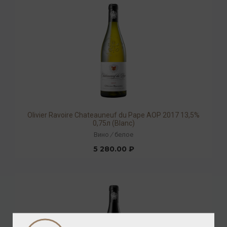
Olivier Ravoire Chateauneuf du Pape AOP 2017 13,5%
0,75л (Blanc)
Вино
/
белое
5 280.00 ₽