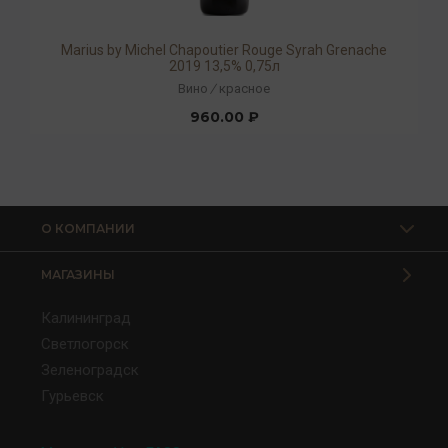
Marius by Michel Chapoutier Rouge Syrah Grenache
2019 13,5% 0,75л
Вино
/
красное
960.00 ₽
О КОМПАНИИ
МАГАЗИНЫ
Калининград
Светлогорск
Зеленоградск
Гурьевск