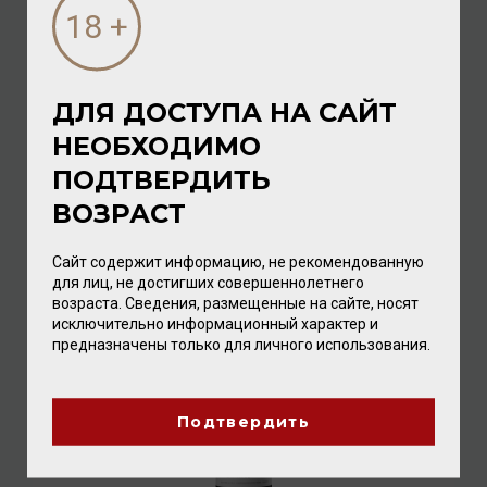
ДЛЯ ДОСТУПА НА САЙТ
НЕОБХОДИМО
Olivier Ravoire Cote-Rotie AOP 2015 13,5% 0,75л
ПОДТВЕРДИТЬ
Вино
/
красное
ВОЗРАСТ
8 832.00 ₽
Сайт содержит информацию, не рекомендованную
для лиц, не достигших совершеннолетнего
возраста. Сведения, размещенные на сайте, носят
исключительно информационный характер и
предназначены только для личного использования.
Подтвердить