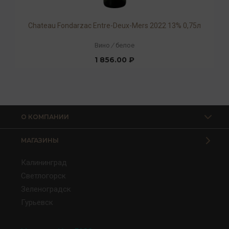
Chateau Fondarzac Entre-Deux-Mers 2022 13% 0,75л
Вино
/
белое
1 856.00 ₽
О КОМПАНИИ
МАГАЗИНЫ
Калининград
Светлогорск
Зеленоградск
Гурьевск