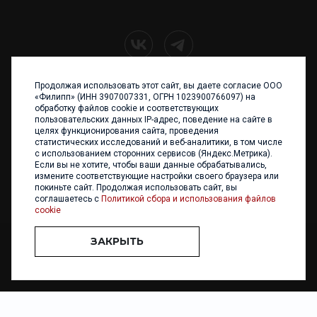
Продолжая использовать этот сайт, вы даете согласие ООО
+7 (4012) 960 898
«Филипп» (ИНН 3907007331, ОГРН 1023900766097) на
обработку файлов cookie и соответствующих
236017 Калининград,
пользовательских данных IP-адрес, поведение на сайте в
ул. Каштановая аллея, 47
целях функционирования сайта, проведения
Телефон: +7 4012 960 898,
статистических исследований и веб-аналитики, в том числе
+7 4012 960 856
с использованием сторонних сервисов (Яндекс.Метрика).
Если вы не хотите, чтобы ваши данные обрабатывались,
Написать нам
измените соответствующие настройки своего браузера или
покиньте сайт. Продолжая использовать сайт, вы
соглашаетесь с
Политикой сбора и использования файлов
cookie
ЗАКРЫТЬ
ООО «ФИЛИПП» © 2013 - 2026. Все права защищены
Разработка и
поддержка