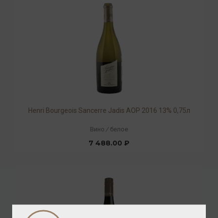
Henri Bourgeois Sancerre Jadis AOP 2016 13% 0,75л
Вино
/
белое
7 488.00 ₽