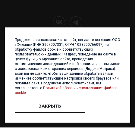
Продолжая использовать этот сайт, вы даете согласие ООО
+7 (4012) 960 898
«Филипп» (ИНН 3907007331, ОГРН 1023900766097) на
обработку файлов cookie и соответствующих
236017 Калининград,
пользовательских данных IP-адрес, поведение на сайте в
ул. Каштановая аллея, 47
целях функционирования сайта, проведения
Телефон: +7 4012 960 898,
статистических исследований и веб-аналитики, в том числе
+7 4012 960 856
с использованием сторонних сервисов (Яндекс.Метрика).
Если вы не хотите, чтобы ваши данные обрабатывались,
Написать нам
измените соответствующие настройки своего браузера или
покиньте сайт. Продолжая использовать сайт, вы
соглашаетесь с
Политикой сбора и использования файлов
cookie
ЗАКРЫТЬ
ООО «ФИЛИПП» © 2013 - 2026. Все права защищены
Разработка и
поддержка