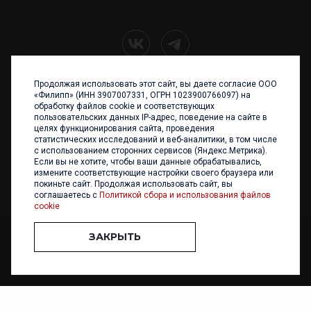
Продолжая использовать этот сайт, вы даете согласие ООО
+7 (4012) 960 898
«Филипп» (ИНН 3907007331, ОГРН 1023900766097) на
обработку файлов cookie и соответствующих
236017 Калининград,
пользовательских данных IP-адрес, поведение на сайте в
ул. Каштановая аллея, 47
целях функционирования сайта, проведения
Телефон: +7 4012 960 898,
статистических исследований и веб-аналитики, в том числе
+7 4012 960 856
с использованием сторонних сервисов (Яндекс.Метрика).
Если вы не хотите, чтобы ваши данные обрабатывались,
Написать нам
измените соответствующие настройки своего браузера или
покиньте сайт. Продолжая использовать сайт, вы
соглашаетесь с
Политикой сбора и использования файлов
cookie
ЗАКРЫТЬ
ООО «ФИЛИПП» © 2013 - 2026. Все права защищены
Разработка и
поддержка