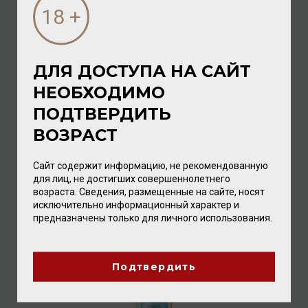
ДЛЯ ДОСТУПА НА САЙТ
НЕОБХОДИМО
Varvaglione 12 e Mezzo Bianco IGP Puglia organic wine
2023 12,5% 0,75л
ПОДТВЕРДИТЬ
Вино
/
белое
ВОЗРАСТ
1 936.00 ₽
Сайт содержит информацию, не рекомендованную
для лиц, не достигших совершеннолетнего
возраста. Сведения, размещенные на сайте, носят
исключительно информационный характер и
предназначены только для личного использования.
Подтвердить