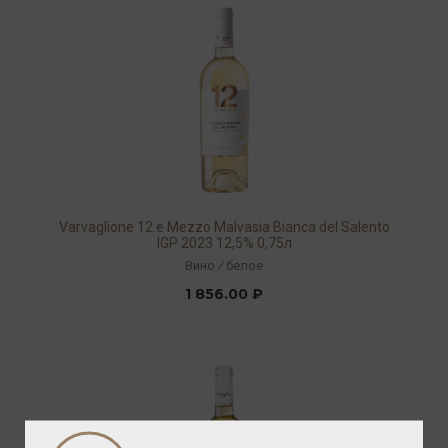
Varvaglione 12 e Mezzo Malvasia Bianca del Salento
IGP 2023 12,5% 0,75л
Вино
/
белое
1 856.00 ₽