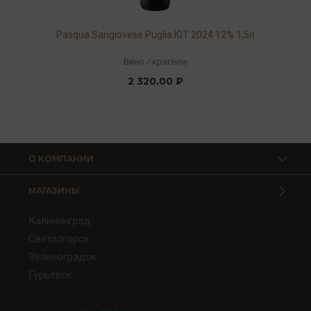
Pasqua Sangiovese Puglia IGT 2024 12% 1,5л
Вино
/
красное
2 320.00 ₽
О КОМПАНИИ
МАГАЗИНЫ
Калининград
Светлогорск
Зеленоградск
Гурьевск