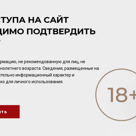
ЦВЕТ
Бледно-розовый.
ТУПА НА САЙТ
ДИМО ПОДТВЕРДИТЬ
АРОМАТ
Раскрывается тонами красных ягод и фруктов.
Т
ВКУС
рмацию, не рекомендованную для лиц, не
Освежающий, мягкий с приятной пряной нотой.
нолетнего возраста. Сведения, размещенные на
чительно информационный характер и
ко для личного использования.
ить