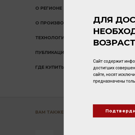
О РЕГИОНЕ
ДЛЯ ДОС
О ПРОИЗВОДИТЕЛЕ
НЕОБХО
ТЕХНОЛОГИЯ
ВОЗРАС
ПУБЛИКАЦИИ О ТОВАРЕ
Сайт содержит инфо
ГДЕ КУПИТЬ?
достигших совершен
сайте, носят исклю
предназначены толь
Подтверд
ВАМ ТАКЖЕ ПОНРАВИТСЯ