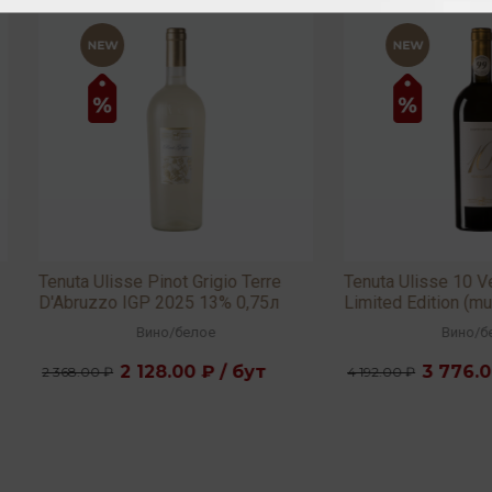
a Ulisse Pinot Grigio Terre
Tenuta Ulisse 10 Vendemmie
ruzzo IGP 2025 13% 0,75л
Limited Edition (multi vintage)
13,5% 0,75л
Вино
/
белое
Вино
/
белое
2 128.00 ₽ / бут
3 776.00 ₽ / бут
.00 ₽
4 192.00 ₽