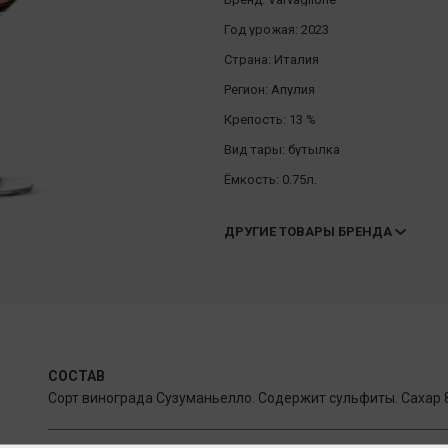
Год урожая:
2023
Страна:
Италия
Регион:
Апулия
Крепость:
13 %
Вид тары:
бутылка
Ёмкость:
0.75л.
ДРУГИЕ ТОВАРЫ БРЕНДА
СОСТАВ
Сорт винограда Сузуманьелло. Содержит сульфиты. Сахар 8