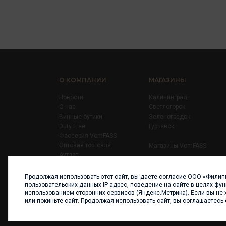
О КОМПАНИИ
МАГАЗИНЫ
Новости
Калининград
О нас
Светлогорск
Винные бутики
Зеленоградск
Duty Free
Гурьевск
Фассерия VomFASS
Оптовая торговля
Магазины VomFASS
Аутлет
Правила
Карьера
Продолжая использовать этот сайт, вы даете согласие ООО «Филип
Контакты
пользовательских данных IP-адрес, поведение на сайте в целях фу
использованием сторонних сервисов (Яндекс.Метрика). Если вы не 
или покиньте сайт. Продолжая использовать сайт, вы соглашаетесь