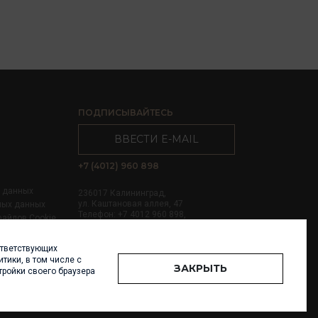
ПОДПИСЫВАЙТЕСЬ
ВВЕСТИ E-MAIL
+7 (4012) 960 898
х данных
236017 Калининград,
ул. Каштановая аллея, 47
ных данных
Телефон: +7 4012 960 898,
файлов Cookie
+7 4012 960 856
ответствующих
Написать нам
тики, в том числе с
ЗАКРЫТЬ
тройки своего браузера