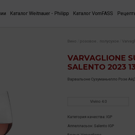
нии
Каталог Weitnauer - Philipp
Каталог VomFASS
Рецепт
,
/
/
Вино
розовое
полусухое
Varvag
VARVAGLIONE S
SALENTO 2023 1
Варвальоне Сузуманьелло Розе Ай
Vivino
4.0
Категория качества:
IGP
Аппелласьон:
Salento IGP
Бренд:
Varvaglione