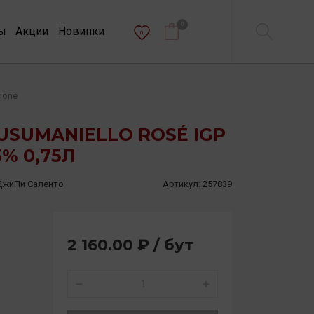
0
ы
Акции
Новинки
0
lione
USUMANIELLO ROSÉ IGP
3% 0,75Л
ДжиПи Саленто
Артикул:
257839
2 160.00 ₽ / бут