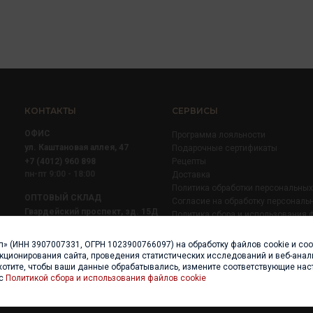
КОНТАКТЫ
СЕРВИСЫ
ОФИС
Программа лояльности
ул. Каштановая аллея, 47
Подарочные сертификаты
+7 (4012) 960 898
Рецепты
пн-пт 9:00 - 18:00
Доставка
Политика обработки персональны
ОПТОВЫЙ СКЛАД
Согласие на обработку персональ
Гвардейский проспект, зд. 15Д
Политика сбора и использования 
+7 (4012) 52 02 51
+7 (921) 710 02 51
п» (ИНН 3907007331, ОГРН 1023900766097) на обработку файлов cookie и со
пн-пт 8:00 - 17:00
нкционирования сайта, проведения статистических исследований и веб-анали
хотите, чтобы ваши данные обрабатывались, измените соответствующие нас
 с
Политикой сбора и использования файлов cookie