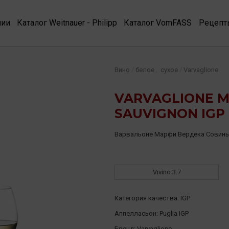
нии
Каталог Weitnauer - Philipp
Каталог VomFASS
Рецепт
,
/
/
Вино
белое
сухое
Varvaglione
VARVAGLIONE M
SAUVIGNON IGP 
Варвальоне Марфи Вердека Совин
Vivino
3.7
Категория качества:
IGP
Аппелласьон:
Puglia IGP
Бренд:
Varvaglione