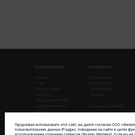
О КОМПАНИИ
МАГАЗИНЫ
Новости
Калининград
О нас
Светлогорск
Винные бутики
Зеленоградск
Duty Free
Гурьевск
Фассерия VomFASS
Оптовая торговля
Магазины VomFASS
Аутлет
Правила
Карьера
Продолжая использовать этот сайт, вы даете согласие ООО «Филип
Контакты
пользовательских данных IP-адрес, поведение на сайте в целях фу
использованием сторонних сервисов (Яндекс.Метрика). Если вы не 