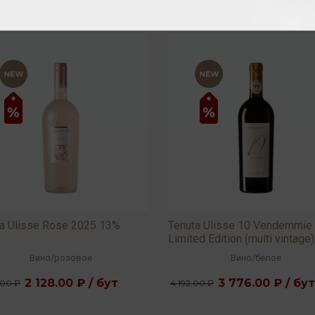
a Ulisse Rose 2025 13%
Tenuta Ulisse 10 Vendemmie
Limited Edition (multi vintage)
13,5% 0,75л
Вино
/
розовое
Вино
/
белое
2 128.00 ₽ / бут
3 776.00 ₽ / бут
.00 ₽
4 192.00 ₽