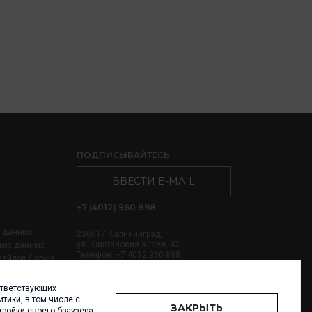
ПОДПИСЫВАЙТЕСЬ
ВВЕСТИ E-MAIL
+7 (4012) 960 898
х данных
236017 Калининград,
ул. Каштановая аллея, 47
ных данных
Телефон: +7 4012 960 898,
файлов Cookie
+7 4012 960 856
ответствующих
Написать нам
тики, в том числе с
ЗАКРЫТЬ
тройки своего браузера