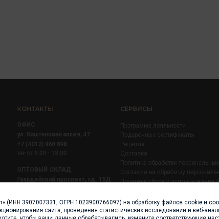
КОНТАКТЫ
СЕРВИСЫ
ОФИС
Программа лояльности
ул. Каштановая аллея, 47
Подарочные сертификаты
+7 (4012) 960 898
Рецепты
пн-пт 9:00 - 18:00
Доставка
Политика обработки персональны
ОПТОВЫЙ СКЛАД
Согласие на обработку персональ
Гвардейский проспект, зд. 15Д
Политика сбора и использования 
+7 (4012) 52 02 51
+7 (921) 710 02 51
п» (ИНН 3907007331, ОГРН 1023900766097) на обработку файлов cookie и со
пн-пт 8:00 - 17:00
нкционирования сайта, проведения статистических исследований и веб-анали
хотите, чтобы ваши данные обрабатывались, измените соответствующие нас