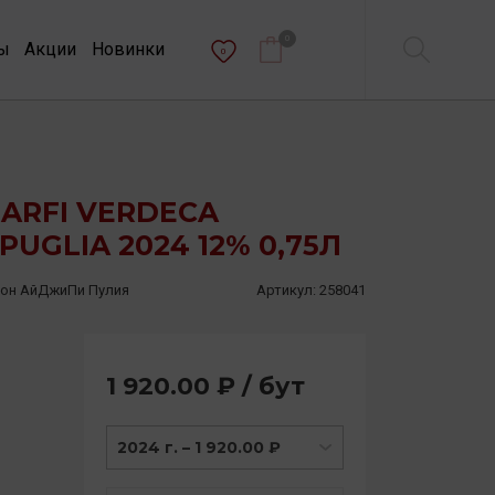
0
ы
Акции
Новинки
0
ARFI VERDECA
PUGLIA 2024 12% 0,75Л
ьон АйДжиПи Пулия
Артикул:
258041
1 920.00 ₽ / бут
2024 г. – 1 920.00 ₽