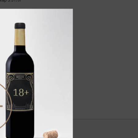
ар 3.5 г/л
точными нотами с оттенком
ходной кислотностью и