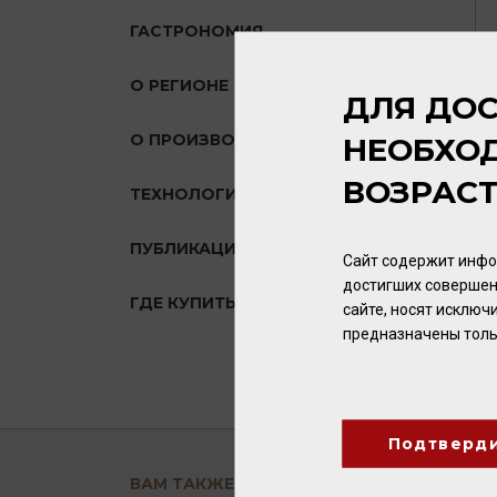
ГАСТРОНОМИЯ
О РЕГИОНЕ
ДЛЯ ДОС
О ПРОИЗВОДИТЕЛЕ
НЕОБХО
ВОЗРАС
ТЕХНОЛОГИЯ
ПУБЛИКАЦИИ О ТОВАРЕ
Сайт содержит инфо
достигших совершен
ГДЕ КУПИТЬ?
сайте, носят исклю
предназначены толь
Подтверд
ВАМ ТАКЖЕ ПОНРАВИТСЯ