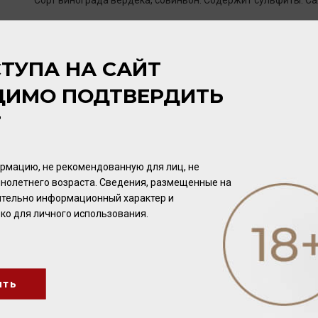
Сорт винограда вердека, совиньон. Содержит сульфиты. Сах
ЦВЕТ
ТУПА НА САЙТ
Соломенно-желтый с легкими зеленоватыми оттенками.
ДИМО ПОДТВЕРДИТЬ
АРОМАТ
Т
С элегантными цитрусовыми тонами лимона и лайма и цве
лимонной травы.
рмацию, не рекомендованную для лиц, не
нолетнего возраста. Сведения, размещенные на
ВКУС
чительно информационный характер и
Вино обладает хорошо сбалансированным вкусом с превос
ко для личного использования.
длительным послевкусием.
ить