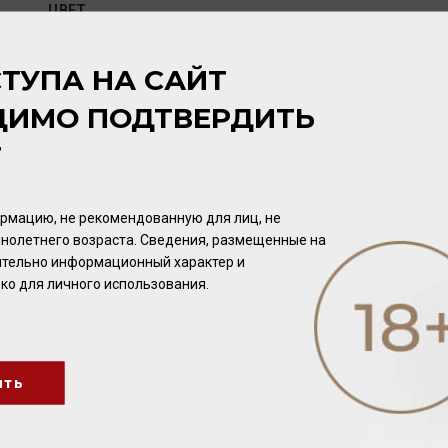
ЦВЕТ
Соломенный с зеленоватыми отблесками.
ТУПА НА САЙТ
АРОМАТ
ДИМО ПОДТВЕРДИТЬ
Интенсивный, с чётко выраженными цитрусовыми нотами, 
нежных белых цветов в сочетании с косточковыми фруктам
Т
персиками.
рмацию, не рекомендованную для лиц, не
ВКУС
нолетнего возраста. Сведения, размещенные на
Приятный, с легкой структурой, свежей, умеренной кислотн
чительно информационный характер и
послевкусием.
ко для личного использования.
ить