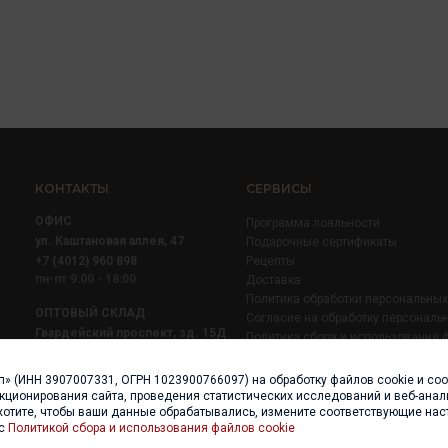
КОНТАКТЫ
СЕРВИСЫ
ОФИС
Программа лояльности
ул. Каштановая аллея, 47
Подарочные сертификаты
+7 (4012) 960 898
Рецепты
пн-пт 9:00 - 18:00
Доставка
Политика обработки персональны
ОПТОВЫЙ СКЛАД
Согласие на обработку персональ
Гвардейский проспект, зд. 15Д
Политика сбора и использования 
+7 (4012) 52 02 51
+7 (921) 710 02 51
п» (ИНН 3907007331, ОГРН 1023900766097) на обработку файлов cookie и со
пн-пт 8:00 - 17:00
нкционирования сайта, проведения статистических исследований и веб-анали
хотите, чтобы ваши данные обрабатывались, измените соответствующие нас
 с
Политикой сбора и использования файлов cookie