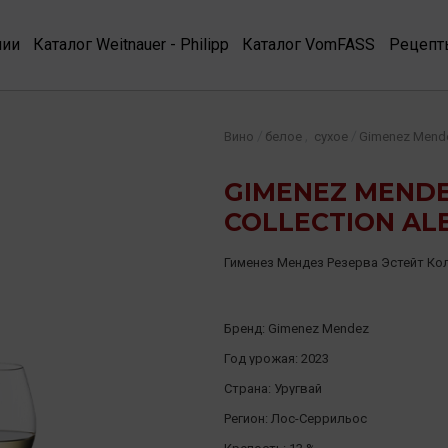
нии
Каталог Weitnauer - Philipp
Каталог VomFASS
Рецепт
,
/
/
Вино
белое
сухое
Gimenez Mend
GIMENEZ MENDE
COLLECTION ALB
Гименез Мендез Резерва Эстейт К
Бренд:
Gimenez Mendez
Год урожая:
2023
Страна:
Уругвай
Регион:
Лос-Серрильос