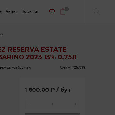
0
ы
Акции
Новинки
0
ez
Z RESERVA ESTATE
ARINO 2023 13% 0,75Л
оллекшн Альбариньо
Артикул:
257638
1 600.00 ₽ / бут