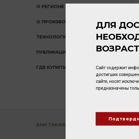
О РЕГИОНЕ
О ПРОИЗВОДИТЕЛЕ
ДЛЯ ДОС
НЕОБХО
ТЕХНОЛОГИЯ
ВОЗРАС
ПУБЛИКАЦИИ О ТОВАРЕ
ГДЕ КУПИТЬ?
Сайт содержит инфо
достигших совершен
сайте, носят исклю
предназначены толь
Подтверд
ВАМ ТАКЖЕ ПОНРАВИТСЯ