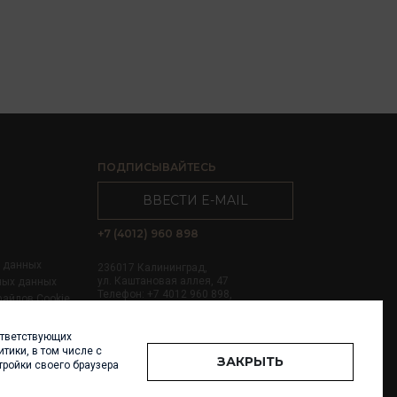
ПОДПИСЫВАЙТЕСЬ
ВВЕСТИ E-MAIL
+7 (4012) 960 898
х данных
236017 Калининград,
ул. Каштановая аллея, 47
ных данных
Телефон: +7 4012 960 898,
файлов Cookie
+7 4012 960 856
ответствующих
Написать нам
тики, в том числе с
ЗАКРЫТЬ
тройки своего браузера