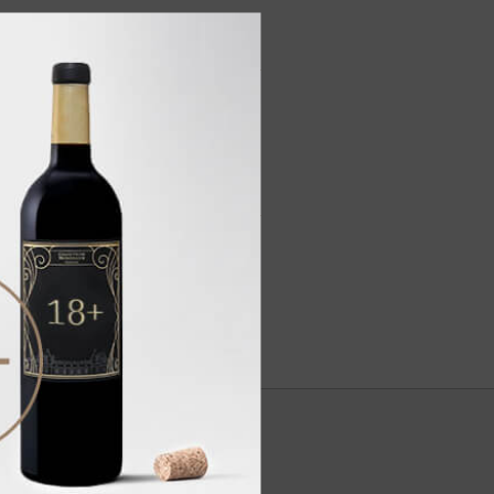
с оттенками чрезвычайно
и, прежде всего, свежими
остью и очень стойким