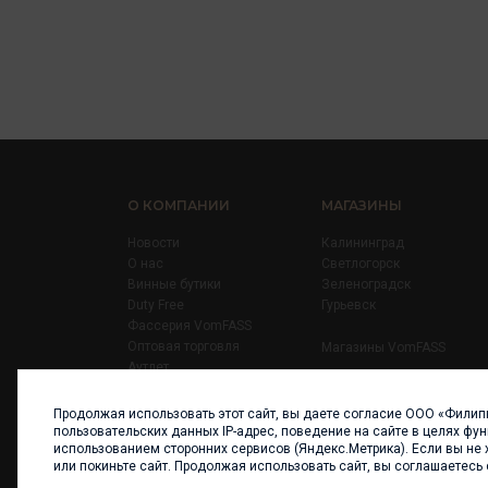
О КОМПАНИИ
МАГАЗИНЫ
Новости
Калининград
О нас
Светлогорск
Винные бутики
Зеленоградск
Duty Free
Гурьевск
Фассерия VomFASS
Оптовая торговля
Магазины VomFASS
Аутлет
Правила
Карьера
Продолжая использовать этот сайт, вы даете согласие ООО «Филип
Контакты
пользовательских данных IP-адрес, поведение на сайте в целях фу
использованием сторонних сервисов (Яндекс.Метрика). Если вы не 
или покиньте сайт. Продолжая использовать сайт, вы соглашаетесь