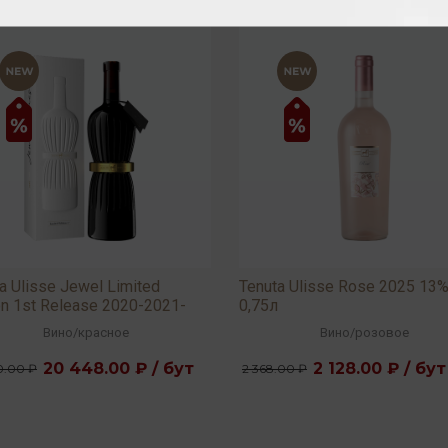
a Ulisse Jewel Limited
Tenuta Ulisse Rose 2025 13
on 1st Release 2020-2021-
0,75л
 15,5% 0,75л
Вино
/
красное
Вино
/
розовое
20 448.00 ₽ / бут
2 128.00 ₽ / бут
0.00 ₽
2 368.00 ₽