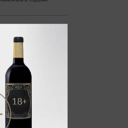
олина Апальта. Содержит
 ягод и фруктов, оттенками
специй.
 кислотностью, округлыми
ослевкусии.