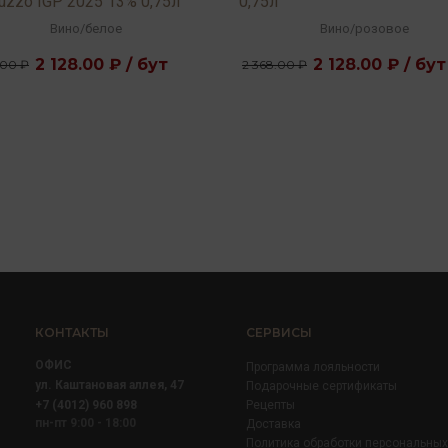
ruzzo IGP 2025 13% 0,75л
0,75л
Вино
/
белое
Вино
/
розовое
2 128.00 ₽ / бут
2 128.00 ₽ / бут
.00 ₽
2 368.00 ₽
КОНТАКТЫ
СЕРВИСЫ
ОФИС
Программа лояльности
ул. Каштановая аллея, 47
Подарочные сертификаты
+7 (4012) 960 898
Рецепты
пн-пт 9:00 - 18:00
Доставка
Политика обработки персональны