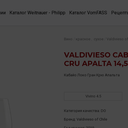
нии
Каталог Weitnauer - Philipp
Каталог VomFASS
Рецепт
,
/
/
Вино
красное
сухое
Valdivieso of
VALDIVIESO CA
CRU APALTA 14,
Кабайо Локо Гран Крю Апальта
Vivino
4.5
Категория качества:
DO
Бренд:
Valdivieso of Chile
Год урожая:
2019