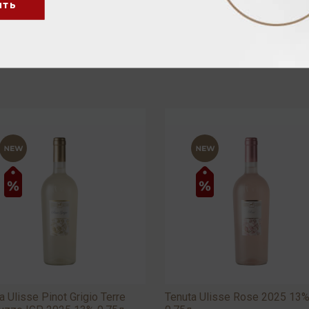
ить
a Ulisse Pinot Grigio Terre
Tenuta Ulisse Rose 2025 13