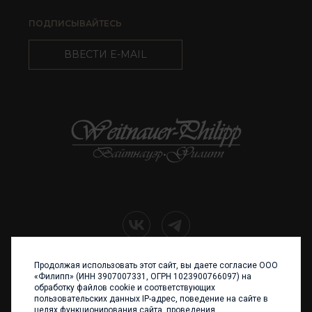
ПОДПИСЫВАЙТЕСЬ
ВВЕСТИ E-MAIL
Продолжая использовать этот сайт, вы даете согласие ООО
+7 (4012) 960 898
«Филипп» (ИНН 3907007331, ОГРН 1023900766097) на
обработку файлов cookie и соответствующих
236017 Калининград,
пользовательских данных IP-адрес, поведение на сайте в
ул. Каштановая аллея, 47
целях функционирования сайта, проведения
Телефон: +7 4012 960 898,