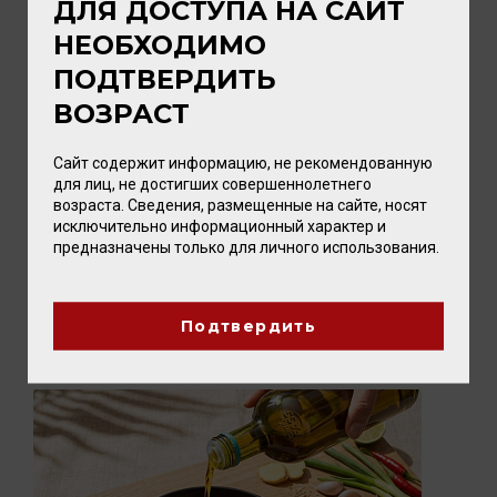
ДЛЯ ДОСТУПА НА САЙТ
НЕОБХОДИМО
ПОДТВЕРДИТЬ
ВОЗРАСТ
03 АВГУСТА 2026
Сайт содержит информацию, не рекомендованную
Новые вина Tenuta Ulisse: восемь
для лиц, не достигших совершеннолетнего
ярких представителей Абруццо уже в
возраста. Сведения, размещенные на сайте, носят
Калининграде
исключительно информационный характер и
Впервые два вина этой винодельни мы
предназначены только для личного использования.
привезли в прошлом году. Они нашли
искренний отклик у наших покупател...
Подтвердить