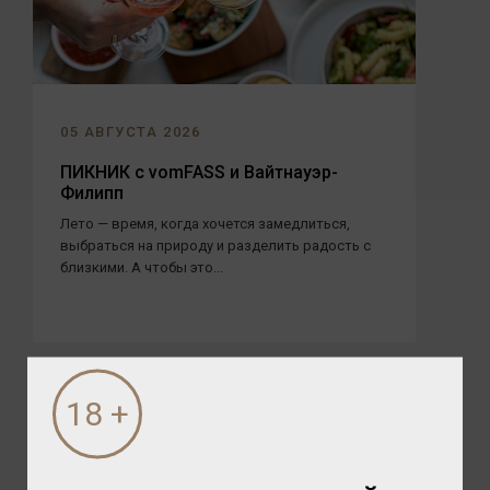
05 АВГУСТА 2026
ПИКНИК с vomFASS и Вайтнауэр-
Филипп
Лето — время, когда хочется замедлиться,
выбраться на природу и разделить радость с
близкими. А чтобы это...