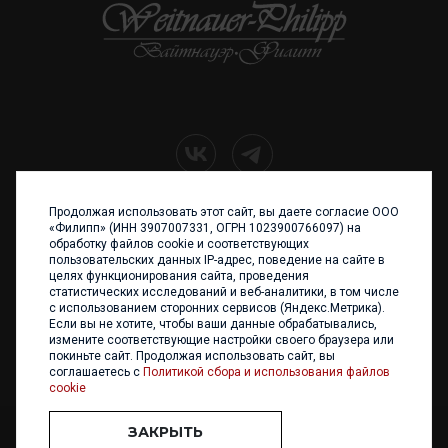
Продолжая использовать этот сайт, вы даете согласие ООО
+7 (4012) 960 898
«Филипп» (ИНН 3907007331, ОГРН 1023900766097) на
обработку файлов cookie и соответствующих
236017 Калининград,
пользовательских данных IP-адрес, поведение на сайте в
ул. Каштановая аллея, 47
целях функционирования сайта, проведения
Телефон: +7 4012 960 898,
статистических исследований и веб-аналитики, в том числе
+7 4012 960 856
с использованием сторонних сервисов (Яндекс.Метрика).
Если вы не хотите, чтобы ваши данные обрабатывались,
Написать нам
измените соответствующие настройки своего браузера или
покиньте сайт. Продолжая использовать сайт, вы
соглашаетесь с
Политикой сбора и использования файлов
cookie
ЗАКРЫТЬ
ООО «ФИЛИПП» © 2013 - 2026. Все права защищены