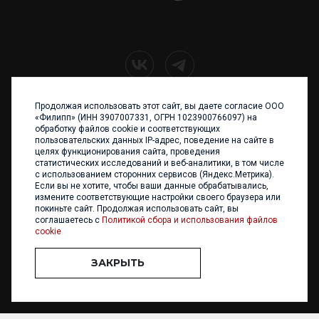
Продолжая использовать этот сайт, вы даете согласие ООО
+7 (4012) 960 898
«Филипп» (ИНН 3907007331, ОГРН 1023900766097) на
обработку файлов cookie и соответствующих
236017 Калининград,
пользовательских данных IP-адрес, поведение на сайте в
ул. Каштановая аллея, 47
целях функционирования сайта, проведения
Телефон: +7 4012 960 898,
статистических исследований и веб-аналитики, в том числе
+7 4012 960 856
с использованием сторонних сервисов (Яндекс.Метрика).
Если вы не хотите, чтобы ваши данные обрабатывались,
Написать нам
измените соответствующие настройки своего браузера или
покиньте сайт. Продолжая использовать сайт, вы
соглашаетесь с
Политикой сбора и использования файлов
cookie
ЗАКРЫТЬ
ООО «ФИЛИПП» © 2013 - 2026. Все права защищены
Разработка и
поддержка