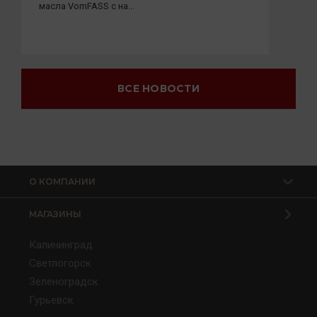
масла VomFASS с на...
ВСЕ НОВОСТИ
О КОМПАНИИ
МАГАЗИНЫ
Калининград
Светлогорск
Зеленоградск
Гурьевск