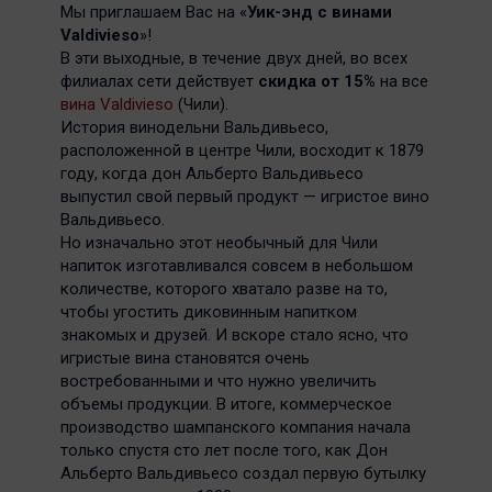
Мы приглашаем Вас на «
Уик-энд с винами
Valdivieso
»!
В эти выходные, в течение двух дней, во всех
филиалах сети действует
скидка от 15%
на все
вина Valdivieso
(Чили).
История винодельни Вальдивьесо,
расположенной в центре Чили, восходит к 1879
году, когда дон Альберто Вальдивьесо
выпустил свой первый продукт — игристое вино
Вальдивьесо.
Но изначально этот необычный для Чили
напиток изготавливался совсем в небольшом
количестве, которого хватало разве на то,
чтобы угостить диковинным напитком
знакомых и друзей. И вскоре стало ясно, что
игристые вина становятся очень
востребованными и что нужно увеличить
объемы продукции. В итоге, коммерческое
производство шампанского компания начала
только спустя сто лет после того, как Дон
Альберто Вальдивьесо создал первую бутылку