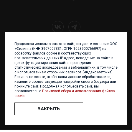
Продолжая использовать этот сайт, вы даете согласие ООО
+7 (4012) 960 898
«Филипп» (ИНН 3907007331, ОГРН 1023900766097) на
обработку файлов cookie и соответствующих
236017 Калининград,
пользовательских данных IP-адрес, поведение на сайте в
ул. Каштановая аллея, 47
целях функционирования сайта, проведения
Телефон: +7 4012 960 898,
статистических исследований и веб-аналитики, в том числе
+7 4012 960 856
с использованием сторонних сервисов (Яндекс.Метрика).
Если вы не хотите, чтобы ваши данные обрабатывались,
Написать нам
измените соответствующие настройки своего браузера или
покиньте сайт. Продолжая использовать сайт, вы
соглашаетесь с
Политикой сбора и использования файлов
cookie
ЗАКРЫТЬ
ООО «ФИЛИПП» © 2013 - 2026. Все права защищены
Разработка и
поддержка