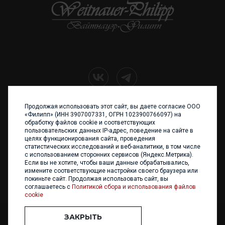
Продолжая использовать этот сайт, вы даете согласие ООО
+7 (4012) 960 898
«Филипп» (ИНН 3907007331, ОГРН 1023900766097) на
обработку файлов cookie и соответствующих
236017 Калининград,
пользовательских данных IP-адрес, поведение на сайте в
ул. Каштановая аллея, 47
целях функционирования сайта, проведения
Телефон: +7 4012 960 898,
статистических исследований и веб-аналитики, в том числе
+7 4012 960 856
с использованием сторонних сервисов (Яндекс.Метрика).
Если вы не хотите, чтобы ваши данные обрабатывались,
Написать нам
измените соответствующие настройки своего браузера или
покиньте сайт. Продолжая использовать сайт, вы
соглашаетесь с
Политикой сбора и использования файлов
cookie
ЗАКРЫТЬ
ООО «ФИЛИПП» © 2013 - 2026. Все права защищены