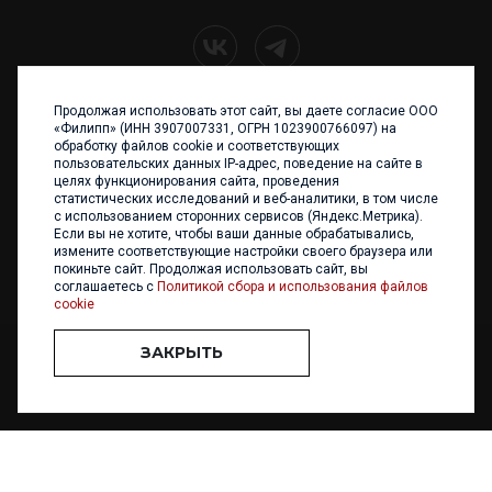
Продолжая использовать этот сайт, вы даете согласие ООО
+7 (4012) 960 898
«Филипп» (ИНН 3907007331, ОГРН 1023900766097) на
обработку файлов cookie и соответствующих
236017 Калининград,
пользовательских данных IP-адрес, поведение на сайте в
ул. Каштановая аллея, 47
целях функционирования сайта, проведения
Телефон: +7 4012 960 898,
статистических исследований и веб-аналитики, в том числе
+7 4012 960 856
с использованием сторонних сервисов (Яндекс.Метрика).
Если вы не хотите, чтобы ваши данные обрабатывались,
Написать нам
измените соответствующие настройки своего браузера или
покиньте сайт. Продолжая использовать сайт, вы
соглашаетесь с
Политикой сбора и использования файлов
cookie
ЗАКРЫТЬ
ООО «ФИЛИПП» © 2013 - 2026. Все права защищены
Разработка и
поддержка