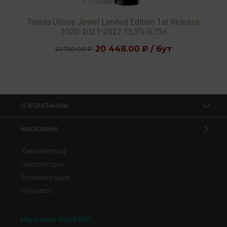
Tenuta Ulisse Jewel Limited Edition 1st Release
2020-2021-2022 15,5% 0,75л
20 448.00 ₽ / бут
22 720.00 ₽
О КОМПАНИИ
МАГАЗИНЫ
Калининград
Светлогорск
Зеленоградск
Гурьевск
Магазины VomFASS