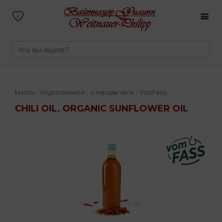
0
,
/
/
Масло
подсолнечное
с перцем чили
VomFass
CHILI OIL, ORGANIC SUNFLOWER OIL