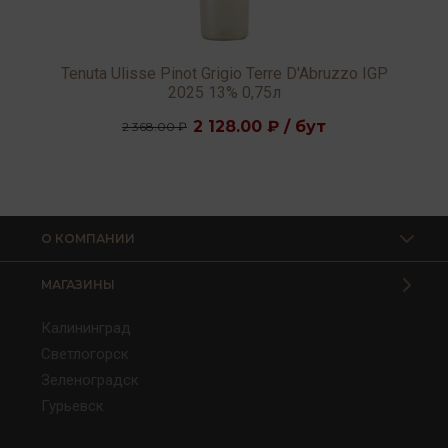
e
Tenuta Ulisse Pinot Grigio Terre D'Abruzzo IGP
2025 13% 0,75л
2 128.00 ₽ / бут
2 368.00 ₽
О КОМПАНИИ
МАГАЗИНЫ
Калининград
Светлогорск
Зеленоградск
Гурьевск