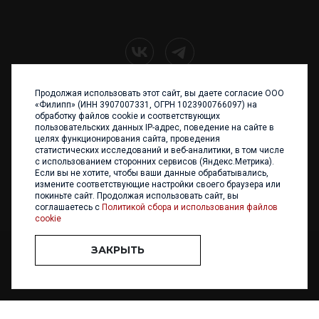
Продолжая использовать этот сайт, вы даете согласие ООО
+7 (4012) 960 898
«Филипп» (ИНН 3907007331, ОГРН 1023900766097) на
обработку файлов cookie и соответствующих
236017 Калининград,
пользовательских данных IP-адрес, поведение на сайте в
ул. Каштановая аллея, 47
целях функционирования сайта, проведения
Телефон: +7 4012 960 898,
статистических исследований и веб-аналитики, в том числе
+7 4012 960 856
с использованием сторонних сервисов (Яндекс.Метрика).
Если вы не хотите, чтобы ваши данные обрабатывались,
Написать нам
измените соответствующие настройки своего браузера или
покиньте сайт. Продолжая использовать сайт, вы
соглашаетесь с
Политикой сбора и использования файлов
cookie
ЗАКРЫТЬ
ООО «ФИЛИПП» © 2013 - 2026. Все права защищены
Разработка и
поддержка