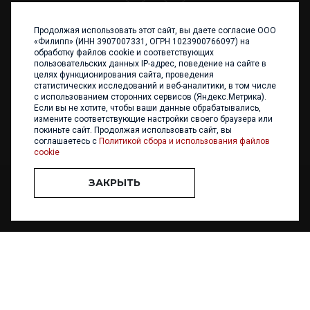
Продолжая использовать этот сайт, вы даете согласие ООО
+7 (4012) 960 898
«Филипп» (ИНН 3907007331, ОГРН 1023900766097) на
обработку файлов cookie и соответствующих
236017 Калининград,
пользовательских данных IP-адрес, поведение на сайте в
ул. Каштановая аллея, 47
целях функционирования сайта, проведения
Телефон: +7 4012 960 898,
статистических исследований и веб-аналитики, в том числе
+7 4012 960 856
с использованием сторонних сервисов (Яндекс.Метрика).
Если вы не хотите, чтобы ваши данные обрабатывались,
Написать нам
измените соответствующие настройки своего браузера или
покиньте сайт. Продолжая использовать сайт, вы
соглашаетесь с
Политикой сбора и использования файлов
cookie
ЗАКРЫТЬ
ООО «ФИЛИПП» © 2013 - 2026. Все права защищены
Разработка и
поддержка