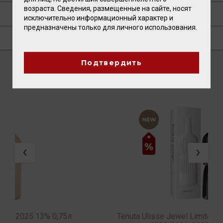
возраста. Сведения, размещенные на сайте, носят
ПУБЛИКАЦИИ О ТОВАРЕ
исключительно информационный характер и
предназначены только для личного использования.
ГДЕ КУПИТЬ?
Подтвердить
ВАМ ТАКЖЕ ПОНРАВИТСЯ
Tenuta Ulisse Jewel Limited Edition 1st Release
T