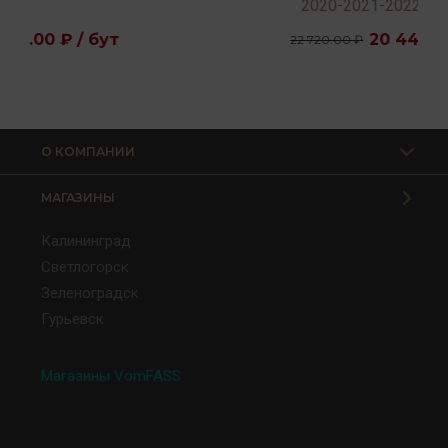
2020-2021-2022 15,5% 0,75л
20 448.00 ₽ / бут
22 720.00 ₽
О КОМПАНИИ
МАГАЗИНЫ
Калининград
Светлогорск
Зеленоградск
Гурьевск
Магазины VomFASS