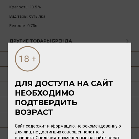
Крепость:
13.5 %
Вид тары:
бутылка
Ёмкость:
0.75л.
ДРУГИЕ ТОВАРЫ БРЕНДА
О ТОВАРЕ
ГАСТРОНОМИЯ
ДЛЯ ДОСТУПА НА САЙТ
О РЕГИОНЕ
НЕОБХОДИМО
ПОДТВЕРДИТЬ
О ПРОИЗВОДИТЕЛЕ
ВОЗРАСТ
ТЕХНОЛОГИЯ
Сайт содержит информацию, не рекомендованную
для лиц, не достигших совершеннолетнего
ПУБЛИКАЦИИ О ТОВАРЕ
возраста. Сведения, размещенные на сайте, носят